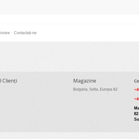
ivrare
Contactați-ne
l Clienți
Magazine
Co
Bulgaria, Sofia, Europa 82
+4
+4
Ma
82
So