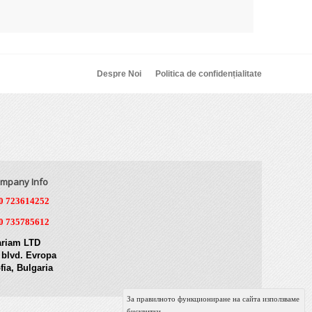
Despre Noi
Politica de confidențialitate
mpany Info
0 723614252
0 735785612
riam LTD
 blvd. Evropa
fia, Bulgaria
За правилното функциониране на сайта използваме
бисквитки.