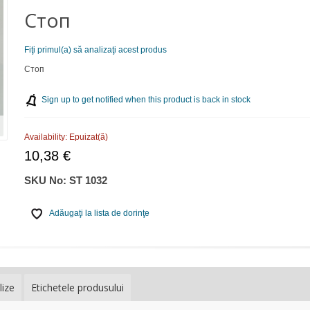
Стоп
Fiţi primul(a) să analizaţi acest produs
Стоп
Sign up to get notified when this product is back in stock
Availability:
Epuizat(ă)
10,38 €
SKU No:
ST 1032
Adăugaţi la lista de dorinţe
lize
Etichetele produsului