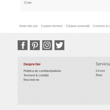
Стоп
Harta site-ului
Cautare termeni
Căutare avansată
Comenzi și L
Serviciu
Despre Noi
Livrare
Politica de confidențialitate
Plată
Termeni & condiții
Înscrieți-ne