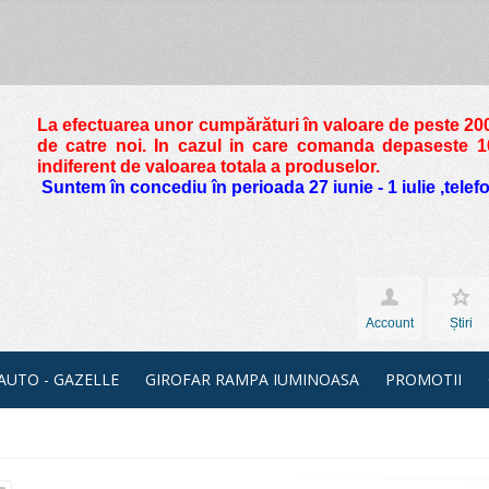
La efectuarea unor cumpărături în valoare de peste
200
de catre noi. In cazul in care comanda depaseste 10 
indiferent de valoarea totala a produselor.
Suntem în concediu în perioada 27 iunie - 1 iulie ,tele
Account
Știri
 AUTO - GAZELLE
GIROFAR RAMPA IUMINOASA
PROMOTII