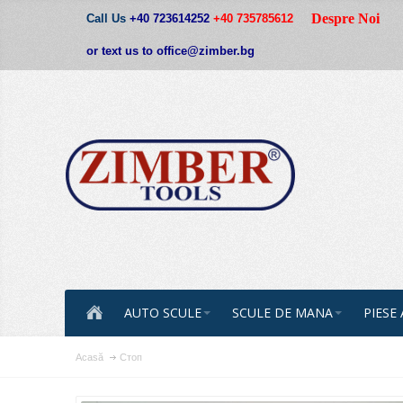
Despre Noi
Call Us
+40 723614252
+40 735785612
or text us to office@zimber.bg
AUTO SCULE
SCULE DE MANA
PIESE
Acasă
Стоп