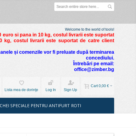
Welcome to the world of tools!
 euro si pana in 10 kg
, costul livrarii este suportat
kg, costul livrarii este suportat de catre client
foanele și comenzile vor fi preluate după terminarea
concediului.
Întrebări pe email:
office@zimber.bg
Cart
0,00 €
Lista mea de dorinţe
Log In
Sign Up
CHEI SPECIALE PENTRU ANTIFURT ROTI