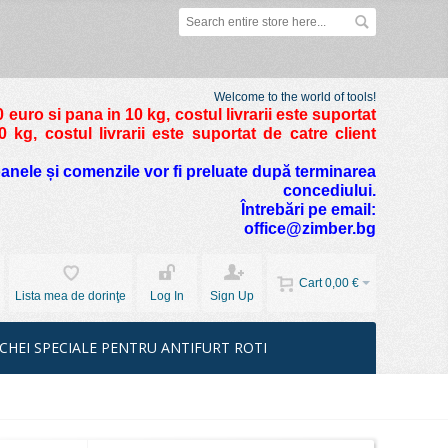
Welcome to the world of tools!
 euro si pana in 10 kg
, costul livrarii este suportat
kg, costul livrarii este suportat de catre client
foanele și comenzile vor fi preluate după terminarea
concediului.
Întrebări pe email:
office@zimber.bg
Cart
0,00 €
Lista mea de dorinţe
Log In
Sign Up
CHEI SPECIALE PENTRU ANTIFURT ROTI