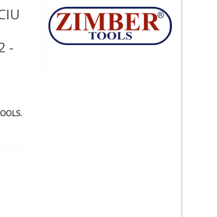
CIU
2 -
TOOLS.