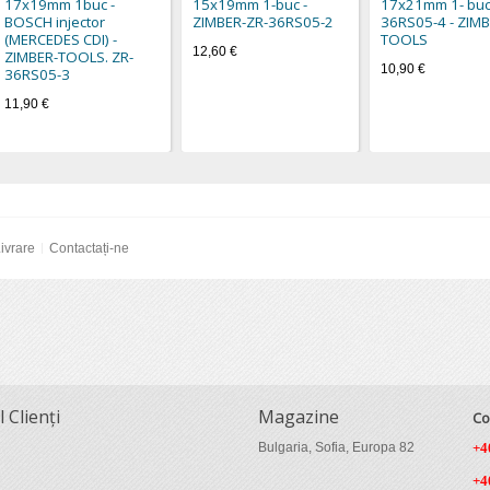
17x19mm 1buc -
15x19mm 1-buc -
17x21mm 1- buc
BOSCH injector
ZIMBER-ZR-36RS05-2
36RS05-4 - ZIMB
(MERCEDES CDI) -
TOOLS
12,60 €
ZIMBER-TOOLS. ZR-
10,90 €
36RS05-3
11,90 €
ivrare
Contactați-ne
l Clienți
Magazine
Co
Bulgaria, Sofia, Europa 82
+4
+4