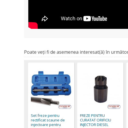
Poate veţi fi de asemenea interesat(ă) în următor
Set freze pentru
FREZE PENTRU
rectificat scaune de
CURATAT ORIFICIU
injectoare pentru
INJECTOR DIESEL