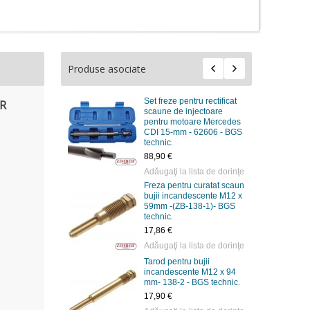
Produse asociate
Set freze pentru rectificat
ER
scaune de injectoare
pentru motoare Mercedes
CDI 15-mm - 62606 - BGS
technic.
88,90 €
Adăugaţi la lista de dorinţe
Freza pentru curatat scaun
bujii incandescente М12 х
59mm -(ZB-138-1)- BGS
technic.
17,86 €
Adăugaţi la lista de dorinţe
Tarod pentru bujii
incandescente M12 x 94
mm- 138-2 - BGS technic.
17,90 €