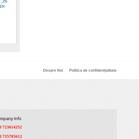
 ,ZR-
- ZIMBER TOOLS
ER-
12,60 €
Despre Noi
Politica de confidențialitate
mpany Info
0 723614252
0 735785612