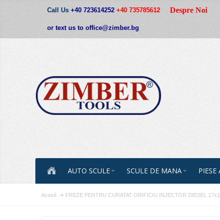
Despre Noi
Call Us
+40 723614252
+40 735785612
or text us to office@zimber.bg
AUTO SCULE
SCULE DE MANA
PIESE
Acasă
FREZE PENTRU CURATAT ORIFICIU INJECTOR DIESEL 17x19