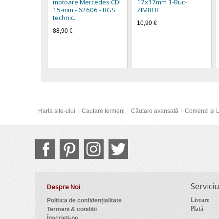
motoare Mercedes CDI
17x17mm 1-Buc-
15-mm - 62606 - BGS
ZIMBER
technic.
10,90 €
88,90 €
Harta site-ului
Cautare termeni
Căutare avansată
Comenzi și L
Serviciu
Despre Noi
Livrare
Politica de confidențialitate
Plată
Termeni & condiții
Înscrieți-ne