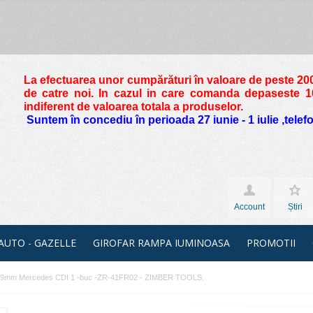
La efectuarea unor cumpărături în valoare de peste
200
de catre noi. In cazul in care comanda depaseste 10 
indiferent de valoarea totala a produselor.
Suntem în concediu în perioada 27 iunie - 1 iulie ,tele
Account
Știri
 AUTO - GAZELLE
GIROFAR RAMPA IUMINOASA
PROMOTII
mm Mercedes CDI 1 -buc -ZR-41FR02 - ZIMBER TOOLS.