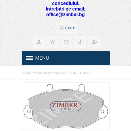
concediului.
Întrebări pe email:
office@zimber.bg
0,00 €
MENU
Acasă
Накладки предни к-т - FORD TRANSIT