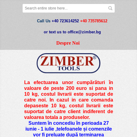
Call Us
+40 723614252
+40 735785612
or text us to office@zimber.bg
Despre Noi
La efectuarea unor cumpărături în
valoare de peste
200 euro si pana in
10 kg
, costul livrarii este suportat de
catre noi. In cazul in care comanda
depaseste 10 kg, costul livrarii este
suportat de catre client indiferent de
valoarea totala a produselor.
Suntem în concediu în perioada 27
iunie - 1 iulie ,telefoanele și comenzile
vor fi preluate după terminarea