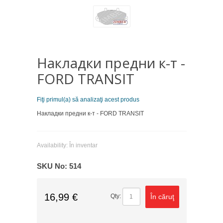
Накладки предни к-т -
FORD TRANSIT
Fiţi primul(a) să analizaţi acest produs
Накладки предни к-т - FORD TRANSIT
Availability:
În inventar
SKU No:
514
16,99 €
În căruţ
Qty: