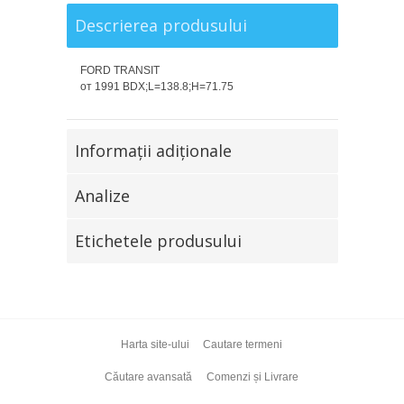
Descrierea produsului
FORD TRANSIT
от 1991 BDX;L=138.8;H=71.75
Informaţii adiţionale
Analize
Etichetele produsului
Harta site-ului
Cautare termeni
Căutare avansată
Comenzi și Livrare