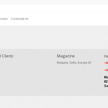
ivrare
Contactați-ne
l Clienți
Magazine
Co
Bulgaria, Sofia, Europa 82
+4
+4
Ma
82
So