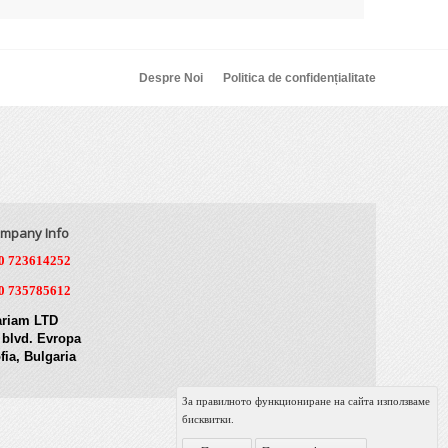
Despre Noi
Politica de confidențialitate
mpany Info
0 723614252
0 735785612
riam LTD
 blvd. Evropa
fia, Bulgaria
За правилното функциониране на сайта използваме
бисквитки.