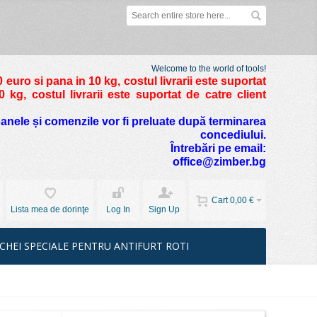
Welcome to the world of tools!
 euro si pana in 10 kg
, costul livrarii este suportat
kg, costul livrarii este suportat de catre client
foanele și comenzile vor fi preluate după terminarea
concediului.
Întrebări pe email:
office@zimber.bg
Cart
0,00 €
Lista mea de dorinţe
Log In
Sign Up
CHEI SPECIALE PENTRU ANTIFURT ROTI