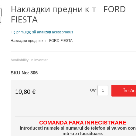
Накладки предни к-т - FORD
FIESTA
Fiţi primul(a) să analizaţi acest produs
Накладки предни к-т - FORD FIESTA
Availability:
În inventar
SKU No:
306
În căr
Qty:
10,80 €
COMANDA FARA INREGISTRARE
Introduceti numele si numarul de telefon si va vom con
intr-o zi lucrătoare.