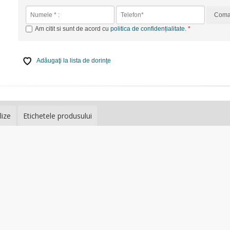
Com
Am citit si sunt de acord cu
politica de confidențialitate
.
Adăugaţi la lista de dorinţe
lize
Etichetele produsului