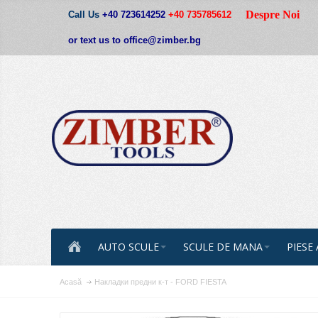
Despre Noi
Call Us
+40 723614252
+40 735785612
or text us to office@zimber.bg
AUTO SCULE
SCULE DE MANA
PIESE
Acasă
Накладки предни к-т - FORD FIESTA