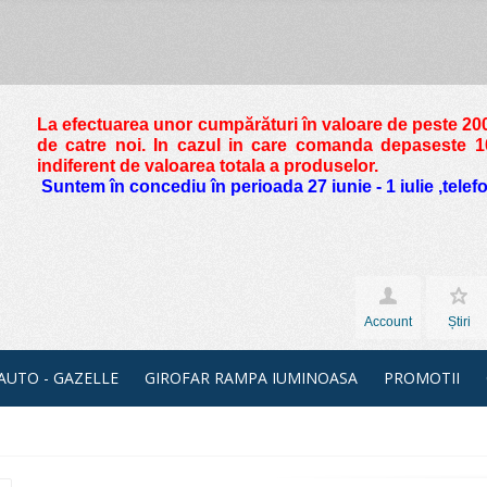
La efectuarea unor cumpărături în valoare de peste
200
de catre noi. In cazul in care comanda depaseste 10 
indiferent de valoarea totala a produselor.
Suntem în concediu în perioada 27 iunie - 1 iulie ,tele
Account
Știri
 AUTO - GAZELLE
GIROFAR RAMPA IUMINOASA
PROMOTII