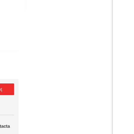
uţ
tacta