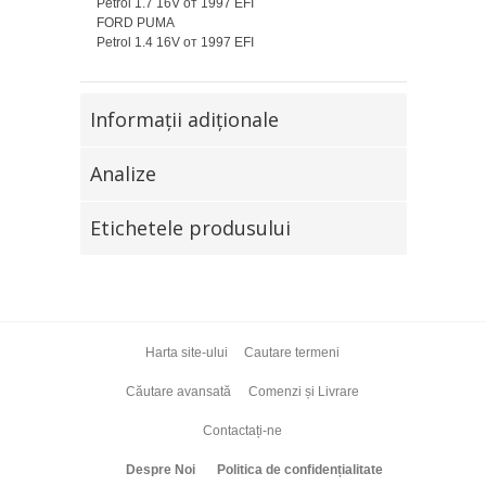
Petrol 1.7 16V от 1997 EFI
FORD PUMA
Petrol 1.4 16V от 1997 EFI
Informaţii adiţionale
Analize
Etichetele produsului
Harta site-ului
Cautare termeni
Căutare avansată
Comenzi și Livrare
Contactați-ne
Despre Noi
Politica de confidențialitate