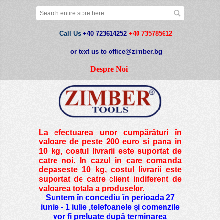
Call Us
+40 723614252
+40 735785612
or text us to office@zimber.bg
Despre Noi
La efectuarea unor cumpărături în
valoare de peste
200 euro si pana in
10 kg
, costul livrarii este suportat de
catre noi. In cazul in care comanda
depaseste 10 kg, costul livrarii este
suportat de catre client indiferent de
valoarea totala a produselor.
Suntem în concediu în perioada 27
iunie - 1 iulie ,telefoanele și comenzile
vor fi preluate după terminarea