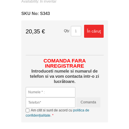
Availability:
În inventar
SKU No:
S343
20,35 €
În căruţ
Qty:
COMANDA FARA
INREGISTRARE
Introduceti numele si numarul de
telefon si va vom contacta intr-o zi
lucrătoare.
Comanda
Am citit si sunt de acord cu
politica de
confidențialitate
.