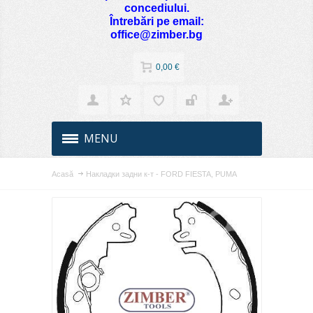
concediului.
Întrebări pe email:
office@zimber.bg
0,00 €
MENU
Acasă
Накладки задни к-т - FORD FIESTA, PUMA