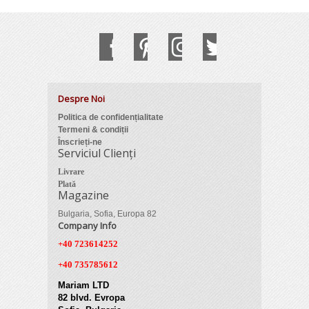
Despre Noi
Politica de confidențialitate
Termeni & condiții
Înscrieți-ne
Serviciul Clienți
Livrare
Plată
Magazine
Bulgaria, Sofia, Europa 82
Company Info
+40 723614252
+40 735785612
Mariam LTD
82 blvd. Evropa