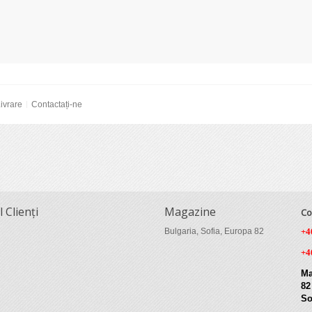
ivrare
Contactați-ne
l Clienți
Magazine
Co
Bulgaria, Sofia, Europa 82
+4
+4
Ma
82
So