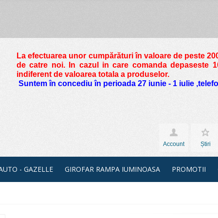
La efectuarea unor cumpărături în valoare de peste
200
de catre noi. In cazul in care comanda depaseste 10 
indiferent de valoarea totala a produselor.
Suntem în concediu în perioada 27 iunie - 1 iulie ,tele
Account
Știri
 AUTO - GAZELLE
GIROFAR RAMPA IUMINOASA
PROMOTII