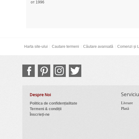
от 1996
Harta site-ului
Cautare termeni
Căutare avansată
Comenzi și L
Serviciu
Despre Noi
Livrare
Politica de confidențialitate
Plată
Termeni & condiții
Înscrieți-ne