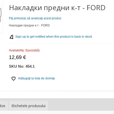
Накладки предни к-т - FORD
Fiţi primul(a) să analizaţi acest produs
Накладки предни к-т - FORD
Sign up to get notified when this product is back in stock
Availability:
Epuizat(ă)
12,69 €
SKU No:
454.1
Adăugaţi la lista de dorinţe
lize
Etichetele produsului