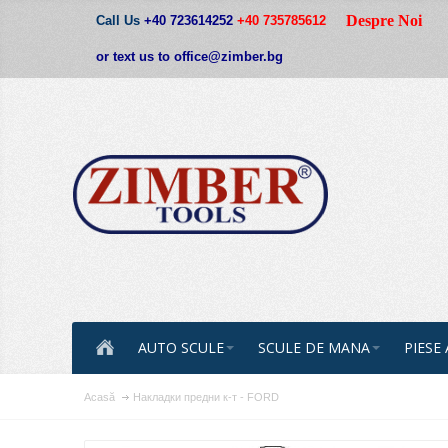
Despre Noi
Call Us
+40 723614252
+40 735785612
or text us to office@zimber.bg
AUTO SCULE
SCULE DE MANA
PIESE
Acasă
Накладки предни к-т - FORD