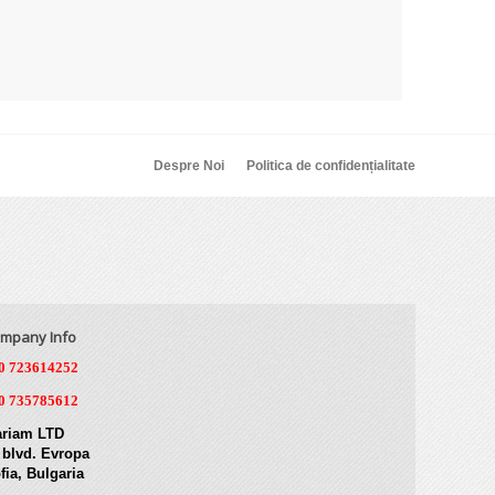
Despre Noi
Politica de confidențialitate
mpany Info
0 723614252
0 735785612
riam LTD
 blvd. Evropa
fia, Bulgaria