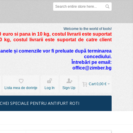
Welcome to the world of tools!
 euro si pana in 10 kg
, costul livrarii este suportat
kg, costul livrarii este suportat de catre client
foanele și comenzile vor fi preluate după terminarea
concediului.
Întrebări pe email:
office@zimber.bg
Cart
0,00 €
Lista mea de dorinţe
Log In
Sign Up
CHEI SPECIALE PENTRU ANTIFURT ROTI