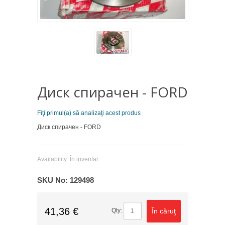
Диск спирачен - FORD
Fiţi primul(a) să analizaţi acest produs
Диск спирачен - FORD
Availability:
În inventar
SKU No:
129498
41,36 €
În căruţ
Qty: