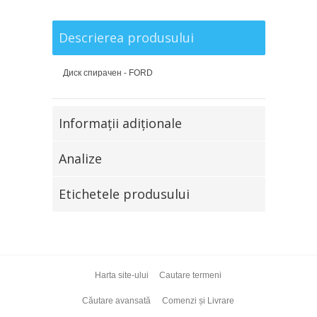
Descrierea produsului
Диск спирачен - FORD
Informaţii adiţionale
Analize
Etichetele produsului
Harta site-ului
Cautare termeni
Căutare avansată
Comenzi și Livrare