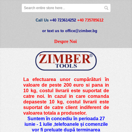
Call Us
+40 723614252
+40 735785612
or text us to office@zimber.bg
Despre Noi
La efectuarea unor cumpărături în
valoare de peste
200 euro si pana in
10 kg
, costul livrarii este suportat de
catre noi. In cazul in care comanda
depaseste 10 kg, costul livrarii este
suportat de catre client indiferent de
valoarea totala a produselor.
Suntem în concediu în perioada 27
iunie - 1 iulie ,telefoanele și comenzile
vor fi preluate după terminarea