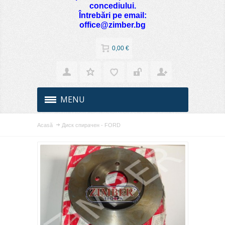
concediului.
Întrebări pe email:
office@zimber.bg
0,00 €
MENU
Acasă
Диск спирачен - FORD