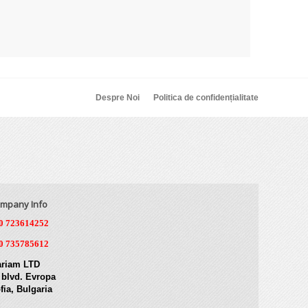
Despre Noi
Politica de confidențialitate
mpany Info
0 723614252
0 735785612
riam LTD
 blvd. Evropa
fia, Bulgaria