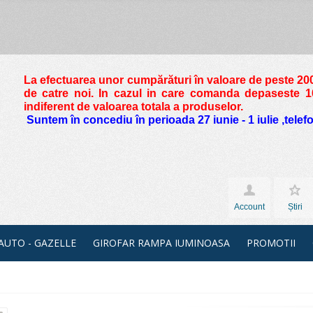
La efectuarea unor cumpărături în valoare de peste
200
de catre noi. In cazul in care comanda depaseste 10 
indiferent de valoarea totala a produselor.
Suntem în concediu în perioada 27 iunie - 1 iulie ,tele
Account
Știri
 AUTO - GAZELLE
GIROFAR RAMPA IUMINOASA
PROMOTII