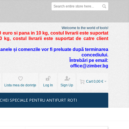
Welcome to the world of tools!
 euro si pana in 10 kg
, costul livrarii este suportat
kg, costul livrarii este suportat de catre client
foanele și comenzile vor fi preluate după terminarea
concediului.
Întrebări pe email:
office@zimber.bg
Cart
0,00 €
Lista mea de dorinţe
Log In
Sign Up
CHEI SPECIALE PENTRU ANTIFURT ROTI