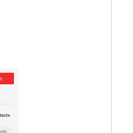
uţ
tacta
anda