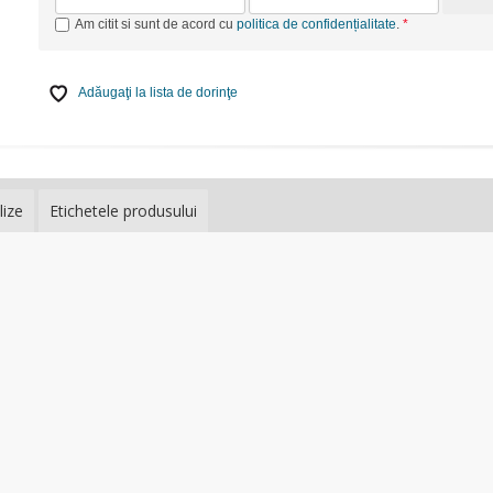
Am citit si sunt de acord cu
politica de confidențialitate
.
Adăugaţi la lista de dorinţe
lize
Etichetele produsului