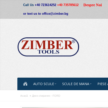
Despre Noi
Call Us
+40 723614252
+40 735785612
or text us to office@zimber.bg
AUTO SCULE
SCULE DE MANA
PIESE
Acasă
Диск спирачен - FORD