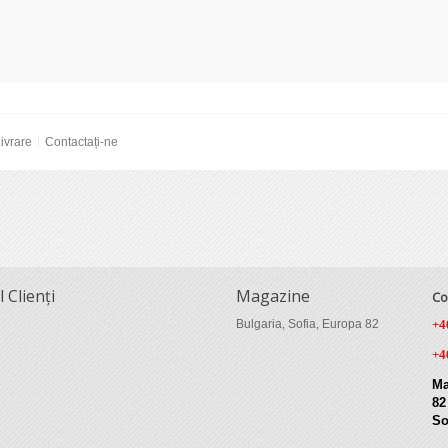
ivrare
Contactați-ne
l Clienți
Magazine
Co
Bulgaria, Sofia, Europa 82
+4
+4
Ma
82
So