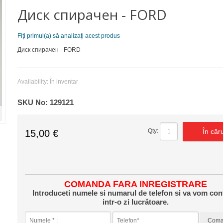
Диск спирачен - FORD
Fiţi primul(a) să analizaţi acest produs
Диск спирачен - FORD
Availability:
În inventar
SKU No:
129121
În căr
Qty:
15,00 €
COMANDA FARA INREGISTRARE
Introduceti numele si numarul de telefon si va vom con
intr-o zi lucrătoare.
Com