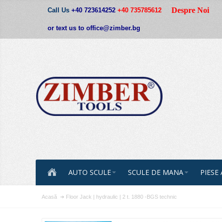
Despre Noi
Call Us
+40 723614252
+40 735785612
or text us to office@zimber.bg
AUTO SCULE
SCULE DE MANA
PIESE
Acasă
Floor Jack | hydraulic | 2 t. 1880 -BGS technic