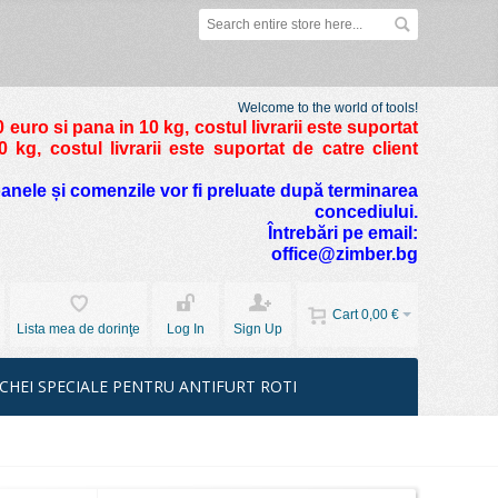
Welcome to the world of tools!
 euro si pana in 10 kg
, costul livrarii este suportat
kg, costul livrarii este suportat de catre client
foanele și comenzile vor fi preluate după terminarea
concediului.
Întrebări pe email:
office@zimber.bg
Cart
0,00 €
Lista mea de dorinţe
Log In
Sign Up
CHEI SPECIALE PENTRU ANTIFURT ROTI