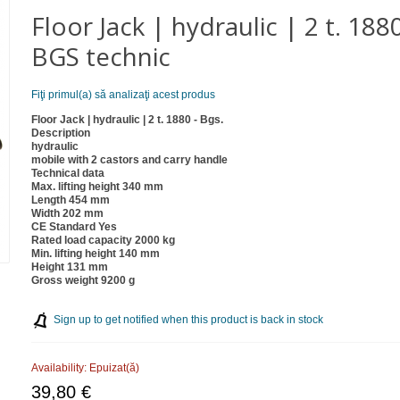
Floor Jack | hydraulic | 2 t. 1880
BGS technic
Fiţi primul(a) să analizaţi acest produs
Floor Jack | hydraulic | 2 t. 1880 - Bgs.
Description
hydraulic
mobile with 2 castors and carry handle
Technical data
Max. lifting height 340 mm
Length 454 mm
Width 202 mm
CE Standard Yes
Rated load capacity 2000 kg
Min. lifting height 140 mm
Height 131 mm
Gross weight 9200 g
Sign up to get notified when this product is back in stock
Availability:
Epuizat(ă)
39,80 €