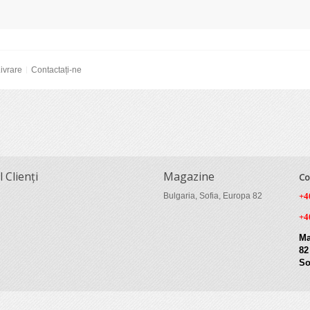
ivrare
Contactați-ne
l Clienți
Magazine
Co
Bulgaria, Sofia, Europa 82
+4
+4
Ma
82
So