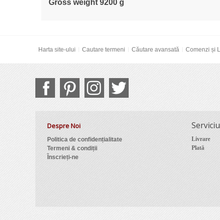
Gross weight 9200 g
Harta site-ului
Cautare termeni
Căutare avansată
Comenzi și L
Serviciu
Despre Noi
Livrare
Politica de confidențialitate
Plată
Termeni & condiții
Înscrieți-ne