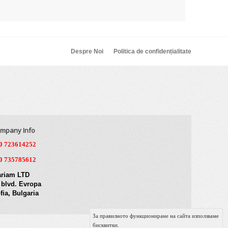
Despre Noi
Politica de confidențialitate
mpany Info
0 723614252
0 735785612
riam LTD
 blvd. Evropa
fia, Bulgaria
За правилното функциониране на сайта използваме
бисквитки.