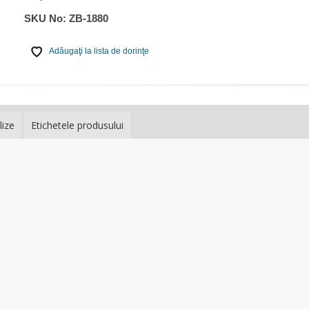
SKU No:
ZB-1880
Adăugaţi la lista de dorinţe
lize
Etichetele produsului