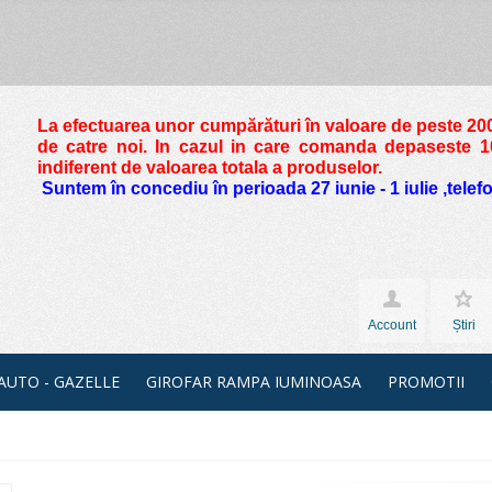
La efectuarea unor cumpărături în valoare de peste
200
de catre noi. In cazul in care comanda depaseste 10 
indiferent de valoarea totala a produselor.
Suntem în concediu în perioada 27 iunie - 1 iulie ,tele
Account
Știri
 AUTO - GAZELLE
GIROFAR RAMPA IUMINOASA
PROMOTII