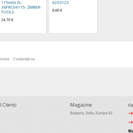
175mm) ZL-
6203125
36PRC04175- ZIMBER-
8,60 €
TOOLS.
14,70 €
ivrare
Contactați-ne
l Clienți
Magazine
Co
Bulgaria, Sofia, Europa 82
+4
+4
Ma