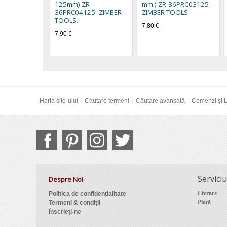
125mm) ZR-
mm.) ZR-36PRC03125 -
36PRC04125- ZIMBER-
ZIMBER TOOLS
TOOLS.
7,80 €
7,90 €
Harta site-ului
Cautare termeni
Căutare avansată
Comenzi și L
Serviciu
Despre Noi
Livrare
Politica de confidențialitate
Plată
Termeni & condiții
Înscrieți-ne