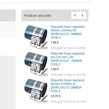
Produse asociate
Dispozitiv fixare segmenti,
(60mm-125mm) ZR-
36PRC04125- ZIMBER-
TOOLS.
7,90 €
Adăugaţi la lista de dorinţe
Dispozitiv fixare segmenti,
(53-125-mm.) ZR-
36PRC03125 - ZIMBER
TOOLS
7,80 €
Adăugaţi la lista de dorinţe
Dispozitiv fixare segmenti,
(60mm-175mm) ZL-
36PRC04175- ZIMBER-
TOOLS.
14,70 €
Adăugaţi la lista de dorinţe