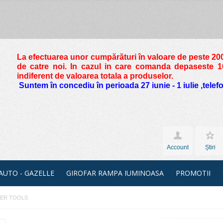
La efectuarea unor cumpărături în valoare de peste
200
de catre noi. In cazul in care comanda depaseste 10 
indiferent de valoarea totala a produselor.
Suntem în concediu în perioada 27 iunie - 1 iulie ,tele
Account
Știri
 AUTO - GAZELLE
GIROFAR RAMPA IUMINOASA
PROMOTII
IMBER TOOLS