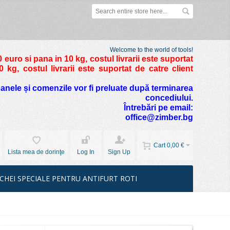
Welcome to the world of tools!
 euro si pana in 10 kg
, costul livrarii este suportat
kg, costul livrarii este suportat de catre client
foanele și comenzile vor fi preluate după terminarea
concediului.
Întrebări pe email:
office@zimber.bg
Cart
0,00 €
Lista mea de dorinţe
Log In
Sign Up
CHEI SPECIALE PENTRU ANTIFURT ROTI