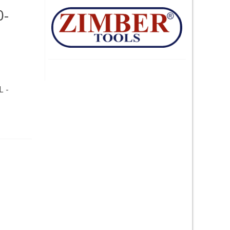
0-
L -