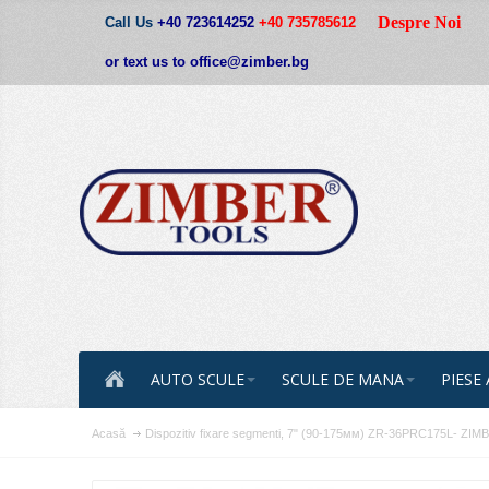
Despre Noi
Call Us
+40 723614252
+40 735785612
or text us to office@zimber.bg
AUTO SCULE
SCULE DE MANA
PIESE
Acasă
Dispozitiv fixare segmenti, 7" (90-175мм) ZR-36PRC175L- Z