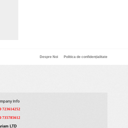
Despre Noi
Politica de confidențialitate
mpany Info
0 723614252
0 735785612
riam LTD