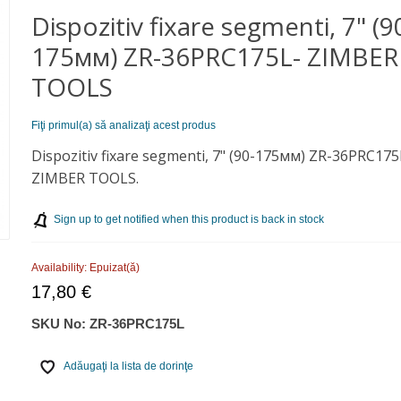
Dispozitiv fixare segmenti, 7" (9
175мм) ZR-36PRC175L- ZIMBER
TOOLS
Fiţi primul(a) să analizaţi acest produs
Dispozitiv fixare segmenti, 7" (90-175мм) ZR-36PRC175
ZIMBER TOOLS.
Sign up to get notified when this product is back in stock
Availability:
Epuizat(ă)
17,80 €
SKU No:
ZR-36PRC175L
Adăugaţi la lista de dorinţe