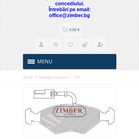
concediului.
Întrebări pe email:
office@zimber.bg
0,00 €
MENU
Acasă
Накладки предни к-т - FIAT