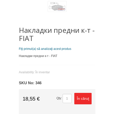
Накладки предни к-т -
FIAT
Fiţi primul(a) să analizaţi acest produs
Накладки предни к-т - FIAT
Availability:
În inventar
SKU No:
346
18,55 €
În căruţ
Qty: