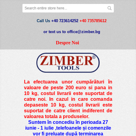
Call Us
+40 723614252
+40 735785612
or text us to office@zimber.bg
Despre Noi
La efectuarea unor cumpărături în
valoare de peste
200 euro si pana in
10 kg
, costul livrarii este suportat de
catre noi. In cazul in care comanda
depaseste 10 kg, costul livrarii este
suportat de catre client indiferent de
valoarea totala a produselor.
Suntem în concediu în perioada 27
iunie - 1 iulie ,telefoanele și comenzile
vor fi preluate după terminarea