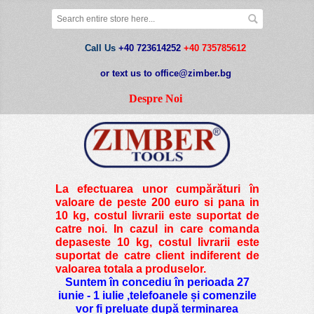
Call Us
+40 723614252
+40 735785612
or text us to office@zimber.bg
Despre Noi
La efectuarea unor cumpărături în
valoare de peste
200 euro si pana in
10 kg
, costul livrarii este suportat de
catre noi. In cazul in care comanda
depaseste 10 kg, costul livrarii este
suportat de catre client indiferent de
valoarea totala a produselor.
Suntem în concediu în perioada 27
iunie - 1 iulie ,telefoanele și comenzile
vor fi preluate după terminarea