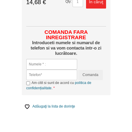
14,68 €
În căruţ
Qty:
COMANDA FARA
INREGISTRARE
Introduceti numele si numarul de
telefon si va vom contacta intr-o zi
lucrătoare.
Comanda
Am citit si sunt de acord cu
politica de
confidențialitate
.
Adăugaţi la lista de dorinţe