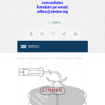
concediului.
Întrebări pe email:
office@zimber.bg
0,00 €
MENU
Acasă
Накладки предни к-т - FIAT CROMA, THEMA