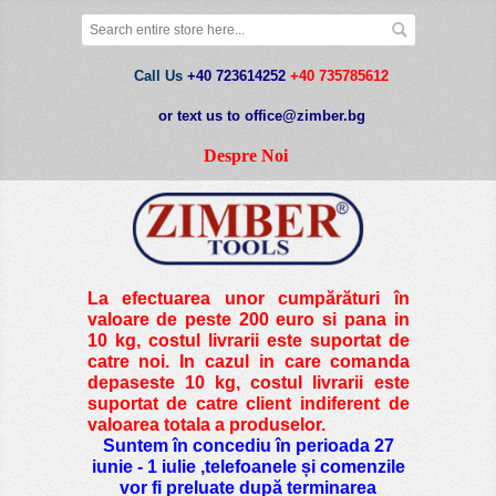
Call Us
+40 723614252
+40 735785612
or text us to office@zimber.bg
Despre Noi
La efectuarea unor cumpărături în
valoare de peste
200 euro si pana in
10 kg
, costul livrarii este suportat de
catre noi. In cazul in care comanda
depaseste 10 kg, costul livrarii este
suportat de catre client indiferent de
valoarea totala a produselor.
Suntem în concediu în perioada 27
iunie - 1 iulie ,telefoanele și comenzile
vor fi preluate după terminarea