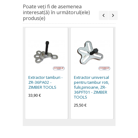
Poate veţi fi de asemenea
interesat(ă) în următorul(ele)
produs(e)
Extractor
tamburi si
ZR-36UHP
Extractor tamburi -
Extractor universal
TOOLS
ZR-36PA02 -
pentru tambur roti,
76,90 €
ZIMBER TOOLS
fulii,pinioane, ZR-
36PFT01 - ZIMBER
33,90 €
TOOLS
25,50 €