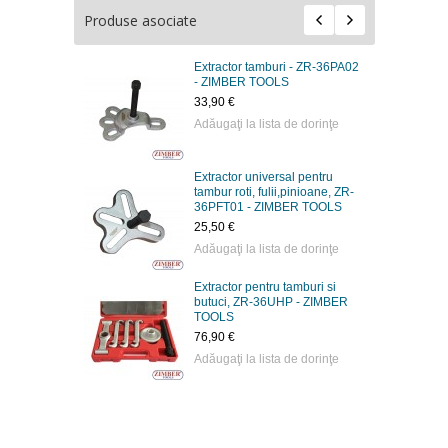
Produse asociate
Extractor tamburi - ZR-36PA02
- ZIMBER TOOLS
33,90 €
Adăugaţi la lista de dorinţe
Extractor universal pentru
tambur roti, fulii,pinioane, ZR-
36PFT01 - ZIMBER TOOLS
25,50 €
Adăugaţi la lista de dorinţe
Extractor pentru tamburi si
butuci, ZR-36UHP - ZIMBER
TOOLS
76,90 €
Adăugaţi la lista de dorinţe