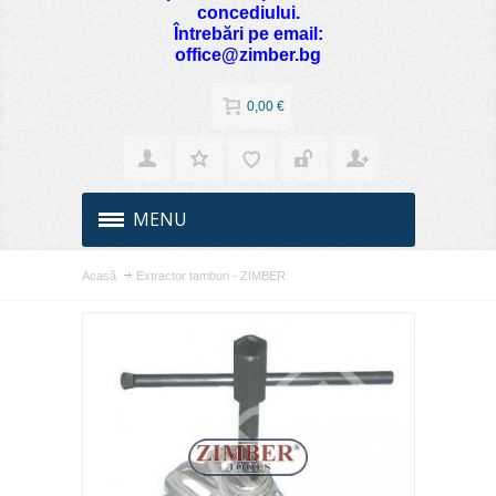
concediului.
Întrebări pe email:
office@zimber.bg
0,00 €
MENU
Acasă
Extractor tamburi - ZIMBER