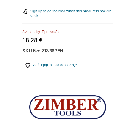
Sign up to get notified when this product is back in
stock
Availability:
Epuizat(ă)
18,28 €
SKU No:
ZR-36PFH
Adăugaţi la lista de dorinţe