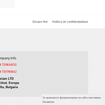
Despre Noi
Politica de confidențialitate
mpany Info
0 723614252
0 735785612
riam LTD
 blvd. Evropa
fia, Bulgaria
За правилното функциониране на сайта използваме
бисквитки.