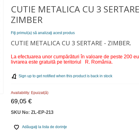
CUTIE METALICA CU 3 SERTARE
ZIMBER
Fiţi primul(a) să analizaţi acest produs
CUTIE METALICA CU 3 SERTARE - ZIMBER.
La efectuarea unor cumpărături în valoare de peste 200 eu
livrarea este gratuită pe teritoriul R. România.
Sign up to get notified when this product is back in stock
Availability:
Epuizat(ă)
69,05 €
SKU No:
ZL-EP-213
Adăugaţi la lista de dorinţe