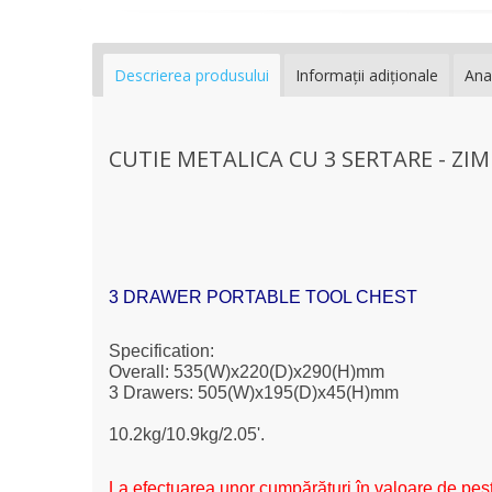
Descrierea produsului
Informaţii adiţionale
Ana
CUTIE METALICA CU 3 SERTARE - ZIM
3 DRAWER PORTABLE TOOL CHEST
Specification:
Overall: 535(W)x220(D)x290(H)mm
3 Drawers: 505(W)x195(D)x45(H)mm
10.2kg/10.9kg/2.05'.
La efectuarea unor cumpărături în valoare de pest