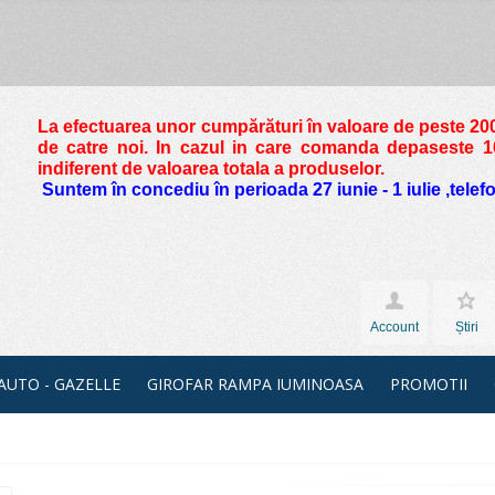
La efectuarea unor cumpărături în valoare de peste
200
de catre noi. In cazul in care comanda depaseste 10 
indiferent de valoarea totala a produselor.
Suntem în concediu în perioada 27 iunie - 1 iulie ,tele
Account
Știri
 AUTO - GAZELLE
GIROFAR RAMPA IUMINOASA
PROMOTII