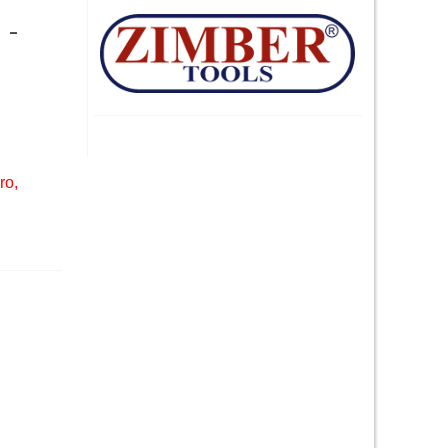
 -
ro,