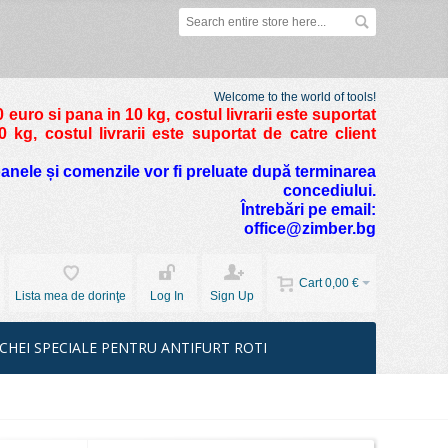
Welcome to the world of tools!
 euro si pana in 10 kg
, costul livrarii este suportat
kg, costul livrarii este suportat de catre client
foanele și comenzile vor fi preluate după terminarea
concediului.
Întrebări pe email:
office@zimber.bg
Cart
0,00 €
Lista mea de dorinţe
Log In
Sign Up
CHEI SPECIALE PENTRU ANTIFURT ROTI