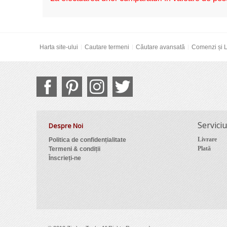
Harta site-ului
Cautare termeni
Căutare avansată
Comenzi și L
Serviciu
Despre Noi
Livrare
Politica de confidențialitate
Plată
Termeni & condiții
Înscrieți-ne