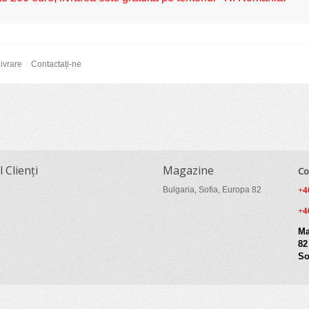
ivrare
Contactați-ne
l Clienți
Magazine
Co
Bulgaria, Sofia, Europa 82
+4
+4
Ma
82
So