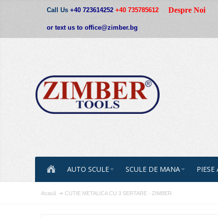
Despre Noi
Call Us
+40 723614252
+40 735785612
or text us to office@zimber.bg
AUTO SCULE
SCULE DE MANA
PIESE
Acasă
CUTIE METALICA CU 3 SERTARE - ZIMBER