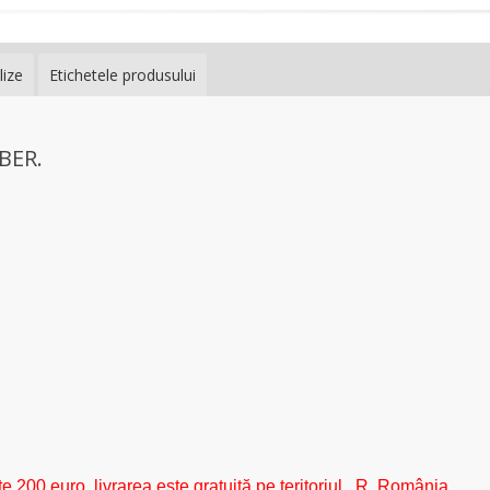
lize
Etichetele produsului
BER.
e 200 euro, livrarea este gratuită pe teritoriul R. România.