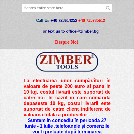
Call Us
+40 723614252
+40 735785612
or text us to office@zimber.bg
Despre Noi
La efectuarea unor cumpărături în
valoare de peste
200 euro si pana in
10 kg
, costul livrarii este suportat de
catre noi. In cazul in care comanda
depaseste 10 kg, costul livrarii este
suportat de catre client indiferent de
valoarea totala a produselor.
Suntem în concediu în perioada 27
iunie - 1 iulie ,telefoanele și comenzile
vor fi preluate după terminarea