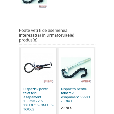
Poate veţi fi de asemenea
interesat(ă) în următorul(ele)
produs(e)
Dispozitiv pentru
Dispozitiv pentru
taiat tevi
taiat tevi
esapament
esapament 65603
250mm - ZR-
- FORCE
22HDLCP - ZIMBER -
29,70 €
TOOLS