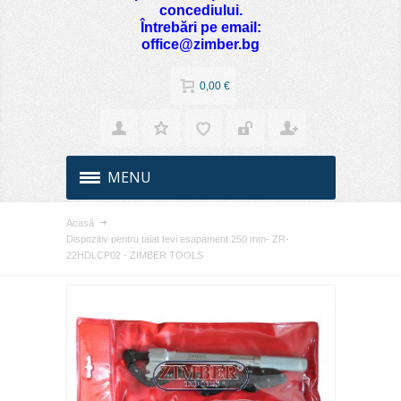
concediului.
Întrebări pe email:
office@zimber.bg
0,00 €
MENU
Acasă
Dispozitiv pentru taiat tevi esapament 250 mm- ZR-
22HDLCP02 - ZIMBER TOOLS