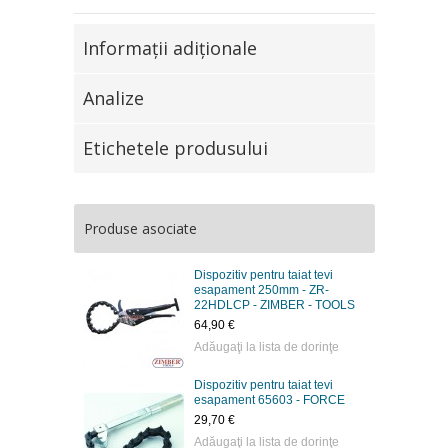
Informaţii adiţionale
Analize
Etichetele produsului
Produse asociate
Dispozitiv pentru taiat tevi
esapament 250mm - ZR-
22HDLCP - ZIMBER - TOOLS
64,90 €
Adăugaţi la lista de dorinţe
Dispozitiv pentru taiat tevi
esapament 65603 - FORCE
29,70 €
Adăugaţi la lista de dorinţe