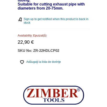
tubing.
Suitable for cutting exhaust pipe with
diameters from 20-75mm.
Sign up to get notified when this product is back in
stock
Availability:
Epuizat(ă)
22,90 €
SKU No:
ZR-22HDLCP02
Adăugaţi la lista de dorinţe