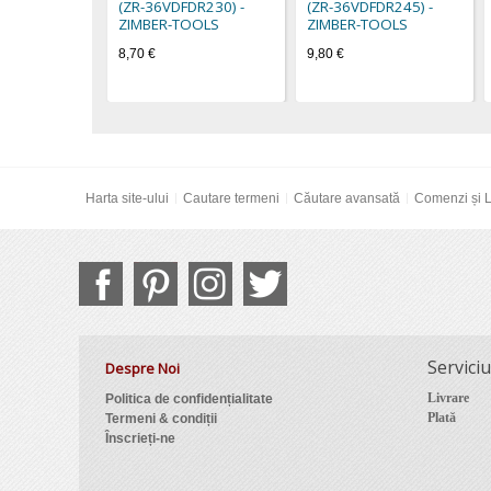
(ZR-36VDFDR230) -
(ZR-36VDFDR245) -
ZIMBER-TOOLS
ZIMBER-TOOLS
8,70 €
9,80 €
Harta site-ului
Cautare termeni
Căutare avansată
Comenzi și L
Serviciu
Despre Noi
Livrare
Politica de confidențialitate
Plată
Termeni & condiții
Înscrieți-ne