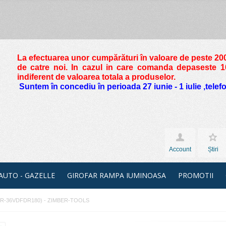
La efectuarea unor cumpărături în valoare de peste
200
de catre noi. In cazul in care comanda depaseste 10 
indiferent de valoarea totala a produselor.
Suntem în concediu în perioada 27 iunie - 1 iulie ,tele
Account
Știri
 AUTO - GAZELLE
GIROFAR RAMPA IUMINOASA
PROMOTII
0mm (ZR-36VDFDR180) - ZIMBER-TOOLS