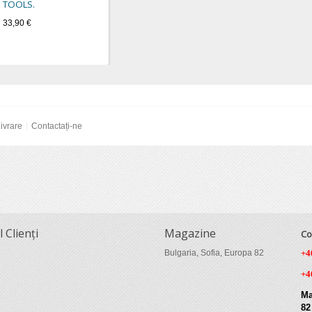
TOOLS.
33,90 €
ivrare
Contactați-ne
l Clienți
Magazine
Co
Bulgaria, Sofia, Europa 82
+4
+4
Ma
82