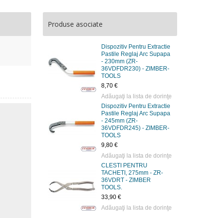
Produse asociate
Dispozitiv Pentru Extractie
Pastile Reglaj Arc Supapa
- 230mm (ZR-
36VDFDR230) - ZIMBER-
TOOLS
8,70 €
Adăugaţi la lista de dorinţe
Dispozitiv Pentru Extractie
Pastile Reglaj Arc Supapa
- 245mm (ZR-
36VDFDR245) - ZIMBER-
TOOLS
9,80 €
Adăugaţi la lista de dorinţe
CLESTI PENTRU
TACHETI, 275mm - ZR-
36VDRT - ZIMBER
TOOLS.
33,90 €
Adăugaţi la lista de dorinţe