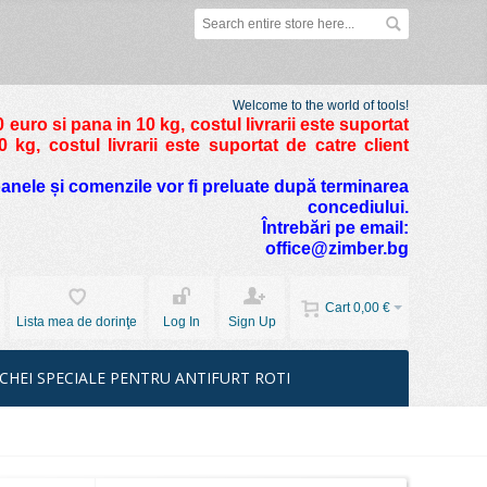
Welcome to the world of tools!
 euro si pana in 10 kg
, costul livrarii este suportat
kg, costul livrarii este suportat de catre client
foanele și comenzile vor fi preluate după terminarea
concediului.
Întrebări pe email:
office@zimber.bg
Cart
0,00 €
Lista mea de dorinţe
Log In
Sign Up
CHEI SPECIALE PENTRU ANTIFURT ROTI