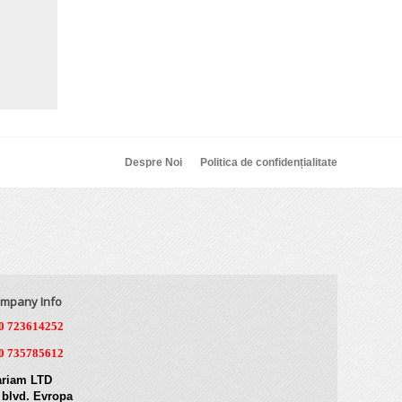
Despre Noi
Politica de confidențialitate
mpany Info
0 723614252
0 735785612
riam LTD
 blvd. Evropa