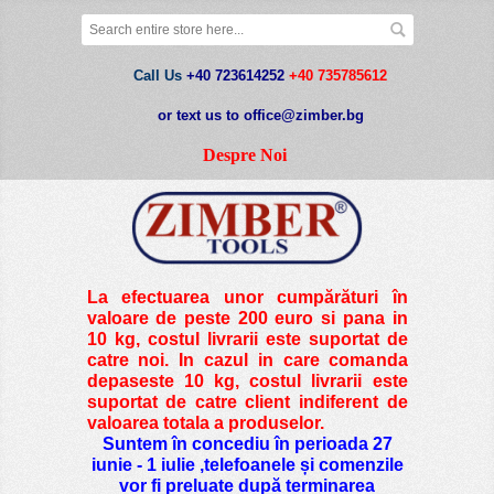
Call Us
+40 723614252
+40 735785612
or text us to office@zimber.bg
Despre Noi
La efectuarea unor cumpărături în
valoare de peste
200 euro si pana in
10 kg
, costul livrarii este suportat de
catre noi. In cazul in care comanda
depaseste 10 kg, costul livrarii este
suportat de catre client indiferent de
valoarea totala a produselor.
Suntem în concediu în perioada 27
iunie - 1 iulie ,telefoanele și comenzile
vor fi preluate după terminarea