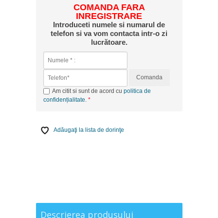
COMANDA FARA
INREGISTRARE
Introduceti numele si numarul de
telefon si va vom contacta intr-o zi
lucrătoare.
Comanda
Am citit si sunt de acord cu
politica de
confidențialitate
.
Adăugaţi la lista de dorinţe
Descrierea produsului