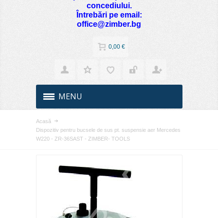
concediului.
Întrebări pe email:
office@zimber.bg
0,00 €
MENU
Acasă
Dispozitiv pentru bucsele de sus pt. suspensie aer Mercedes
W220 - ZR-36SAST - ZIMBER- TOOLS