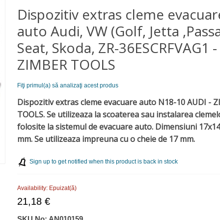
Dispozitiv extras cleme evacuar
auto Audi, VW (Golf, Jetta ,Passa
Seat, Skoda, ZR-36ESCRFVAG1 -
ZIMBER TOOLS
Fiţi primul(a) să analizaţi acest produs
Dispozitiv extras cleme evacuare auto N18-10 AUDI - 
TOOLS.
Se utilizeaza la scoaterea sau instalarea clemel
folosite la sistemul de evacuare auto.
Dimensiuni 17x1
mm.
Se utilizeaza impreuna cu o cheie de 17 mm.
Sign up to get notified when this product is back in stock
Availability:
Epuizat(ă)
21,18 €
SKU No:
AN010159