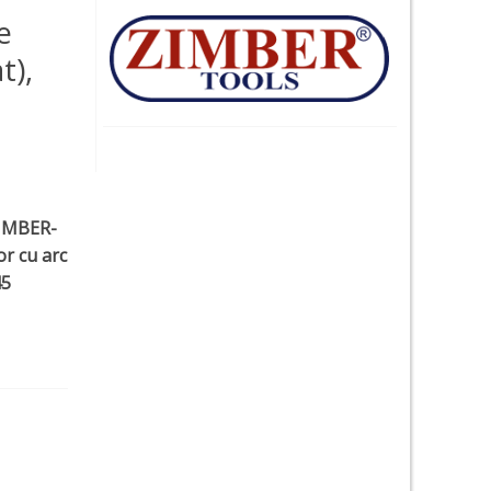
e
t),
ZIMBER-
or cu arc
45