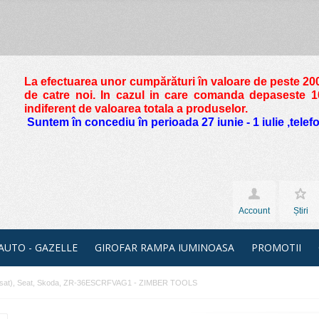
La efectuarea unor cumpărături în valoare de peste
200
de catre noi. In cazul in care comanda depaseste 10 
indiferent de valoarea totala a produselor.
Suntem în concediu în perioada 27 iunie - 1 iulie ,tele
Account
Știri
 AUTO - GAZELLE
GIROFAR RAMPA IUMINOASA
PROMOTII
 ,Passat), Seat, Skoda, ZR-36ESCRFVAG1 - ZIMBER TOOLS