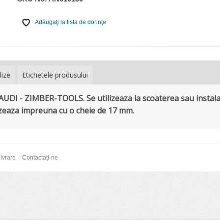
Adăugaţi la lista de dorinţe
lize
Etichetele produsului
0 AUDI - ZIMBER-TOOLS.
Se utilizeaza la scoaterea sau instal
izeaza impreuna cu o cheie de 17 mm.
ivrare
Contactați-ne