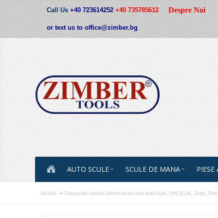
Despre Noi
Call Us
+40 723614252
+40 735785612
or text us to office@zimber.bg
AUTO SCULE
SCULE DE MANA
PIESE
Acasă
Dispozitiv extras cleme evacuare auto Audi, VW (Golf, Jetta