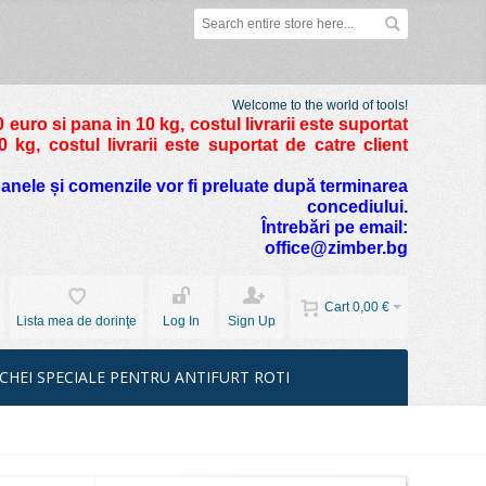
Welcome to the world of tools!
 euro si pana in 10 kg
, costul livrarii este suportat
kg, costul livrarii este suportat de catre client
foanele și comenzile vor fi preluate după terminarea
concediului.
Întrebări pe email:
office@zimber.bg
Cart
0,00 €
Lista mea de dorinţe
Log In
Sign Up
CHEI SPECIALE PENTRU ANTIFURT ROTI