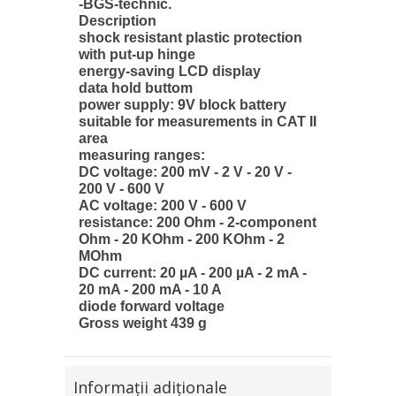
-BGS-technic.
Description
shock resistant plastic protection
with put-up hinge
energy-saving LCD display
data hold buttom
power supply: 9V block battery
suitable for measurements in CAT II
area
measuring ranges:
DC voltage: 200 mV - 2 V - 20 V -
200 V - 600 V
AC voltage: 200 V - 600 V
resistance: 200 Ohm - 2-component
Ohm - 20 KOhm - 200 KOhm - 2
MOhm
DC current: 20 µA - 200 µA - 2 mA -
20 mA - 200 mA - 10 A
diode forward voltage
Gross weight 439 g
Informaţii adiţionale