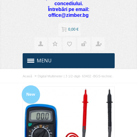
concediului.
Întrebări pe email:
office@zimber.bg
0,00 €
MENU
Acasă
Digital Multimeter | 3 1/2-digit- 63402 -BGS-technic.
New