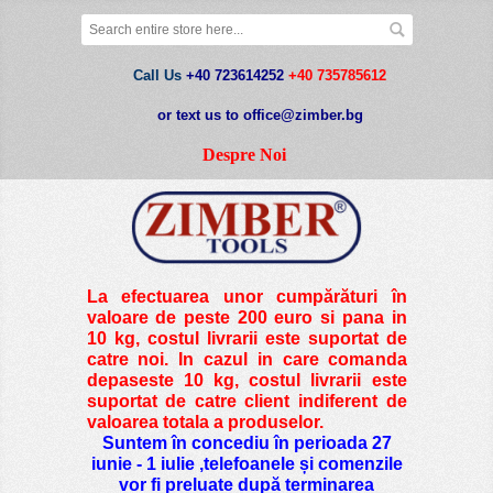
Call Us
+40 723614252
+40 735785612
or text us to office@zimber.bg
Despre Noi
La efectuarea unor cumpărături în
valoare de peste
200 euro si pana in
10 kg
, costul livrarii este suportat de
catre noi. In cazul in care comanda
depaseste 10 kg, costul livrarii este
suportat de catre client indiferent de
valoarea totala a produselor.
Suntem în concediu în perioada 27
iunie - 1 iulie ,telefoanele și comenzile
vor fi preluate după terminarea