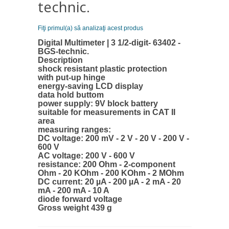
technic.
Fiţi primul(a) să analizaţi acest produs
Digital Multimeter | 3 1/2-digit- 63402 -
BGS-technic.
Description
shock resistant plastic protection
with put-up hinge
energy-saving LCD display
data hold buttom
power supply: 9V block battery
suitable for measurements in CAT II
area
measuring ranges:
DC voltage: 200 mV - 2 V - 20 V - 200 V -
600 V
AC voltage: 200 V - 600 V
resistance: 200 Ohm - 2-component
Ohm - 20 KOhm - 200 KOhm - 2 MOhm
DC current: 20 µA - 200 µA - 2 mA - 20
mA - 200 mA - 10 A
diode forward voltage
Gross weight 439 g