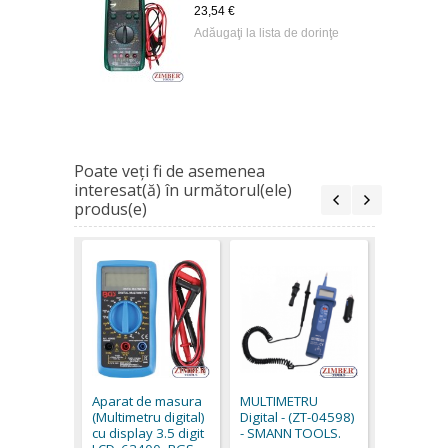
23,54 €
Adăugaţi la lista de dorinţe
Poate veţi fi de asemenea
interesat(ă) în următorul(ele)
produs(e)
Digital Mu
VC2201
23,54 €
Aparat de masura
MULTIMETRU
(Multimetru digital)
Digital - (ZT-04598)
cu display 3.5 digit
- SMANN TOOLS.