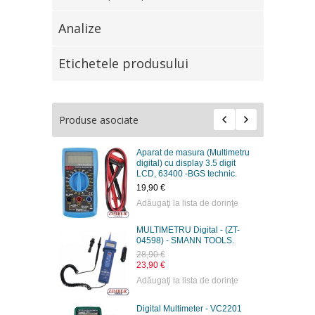
Analize
Etichetele produsului
Produse asociate
Aparat de masura (Multimetru
digital) cu display 3.5 digit
LCD, 63400 -BGS technic.
19,90 €
Adăugaţi la lista de dorinţe
MULTIMETRU Digital - (ZT-
04598) - SMANN TOOLS.
28,90 €
23,90 €
Adăugaţi la lista de dorinţe
Digital Multimeter - VC2201