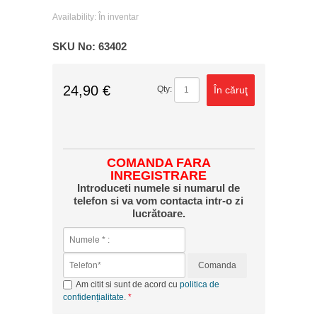
Availability:
În inventar
SKU No:
63402
24,90 €
În căruţ
Qty:
COMANDA FARA
INREGISTRARE
Introduceti numele si numarul de
telefon si va vom contacta intr-o zi
lucrătoare.
Comanda
Am citit si sunt de acord cu
politica de
confidențialitate
.