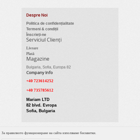
Despre Noi
Politica de confidențialitate
Termeni & condiții
Înscrieți-ne
Serviciul Clienți
Livrare
Plată
Magazine
Bulgaria, Sofia, Europa 82
Company Info
+40 723614252
+40 735785612
Mariam LTD
82 blvd. Evropa
Sofia, Bulgaria
За правилното функциониране на сайта използваме бисквитки.
© 2012 Zimber Tools. All Rights Reserved.