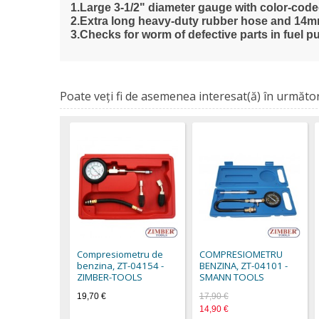
1.Large 3-1/2" diameter gauge with color-code
2.Extra long heavy-duty rubber hose and 14
3.Checks for worm of defective parts in fuel
Poate veţi fi de asemenea interesat(ă) în următor
Compresiometru de
COMPRESIOMETRU
benzina, ZT-04154 -
BENZINA, ZT-04101 -
ZIMBER-TOOLS
SMANN TOOLS
19,70 €
17,90 €
14,90 €