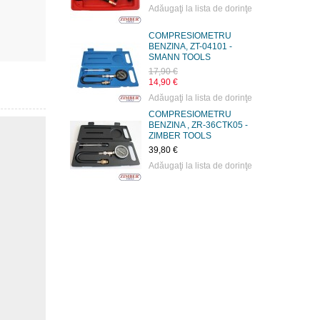
Adăugaţi la lista de dorinţe
COMPRESIOMETRU
BENZINA, ZT-04101 -
SMANN TOOLS
17,90 €
14,90 €
Adăugaţi la lista de dorinţe
COMPRESIOMETRU
BENZINA , ZR-36CTK05 -
ZIMBER TOOLS
39,80 €
Adăugaţi la lista de dorinţe