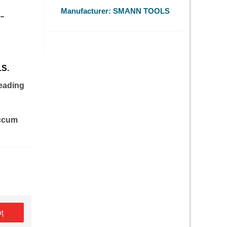
-
Manufacturer:
SMANN TOOLS
LS.
reading
accum
uţ