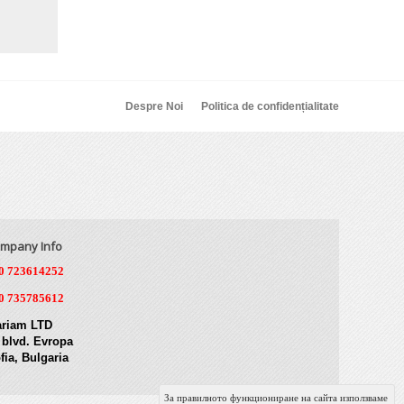
Despre Noi
Politica de confidențialitate
mpany Info
0 723614252
0 735785612
riam LTD
 blvd. Evropa
fia, Bulgaria
За правилното функциониране на сайта използваме