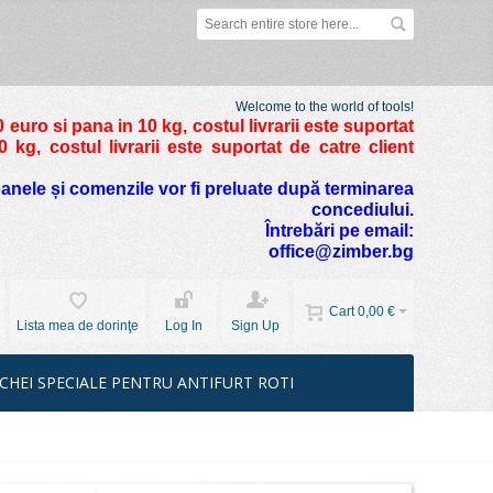
Welcome to the world of tools!
 euro si pana in 10 kg
, costul livrarii este suportat
kg, costul livrarii este suportat de catre client
foanele și comenzile vor fi preluate după terminarea
concediului.
Întrebări pe email:
office@zimber.bg
Cart
0,00 €
Lista mea de dorinţe
Log In
Sign Up
CHEI SPECIALE PENTRU ANTIFURT ROTI