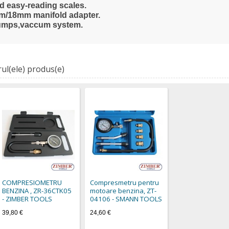
d easy-reading scales.
mm/18mm manifold adapter.
 pumps,vaccum system.
ul(ele) produs(e)
COMPRESIOMETRU
Compresmetru pentru
BENZINA , ZR-36CTK05
motoare benzina, ZT-
- ZIMBER TOOLS
04106 - SMANN TOOLS
39,80 €
24,60 €