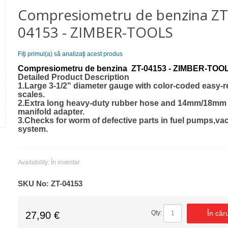
Compresiometru de benzina ZT
04153 - ZIMBER-TOOLS
Fiţi primul(a) să analizaţi acest produs
Compresiometru de benzina ZT-04153 - ZIMBER-TOO
Detailed Product Description
1.Large 3-1/2" diameter gauge with color-coded easy-
scales.
2.Extra long heavy-duty rubber hose and 14mm/18mm
manifold adapter.
3.Checks for worm of defective parts in fuel pumps,v
system.
Availability:
În inventar
SKU No:
ZT-04153
În căr
Qty:
27,90 €