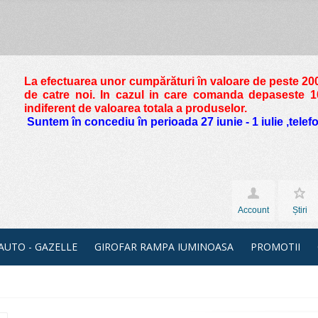
La efectuarea unor cumpărături în valoare de peste
200
de catre noi. In cazul in care comanda depaseste 10 
indiferent de valoarea totala a produselor.
Suntem în concediu în perioada 27 iunie - 1 iulie ,tele
Account
Știri
 AUTO - GAZELLE
GIROFAR RAMPA IUMINOASA
PROMOTII