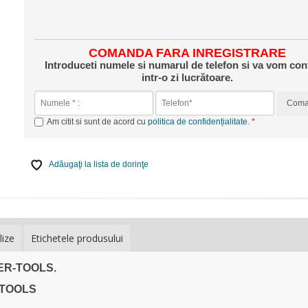
COMANDA FARA INREGISTRARE
Introduceti numele si numarul de telefon si va vom con
intr-o zi lucrătoare.
Com
Am citit si sunt de acord cu
politica de confidențialitate
.
Adăugaţi la lista de dorinţe
lize
Etichetele produsului
BER-TOOLS.
-TOOLS