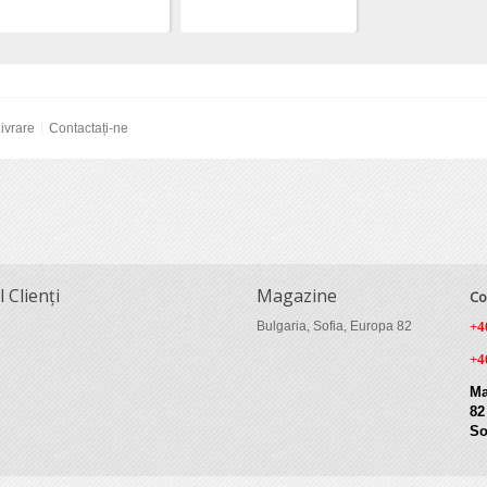
ivrare
Contactați-ne
l Clienți
Magazine
Co
Bulgaria, Sofia, Europa 82
+4
+4
Ma
82
So