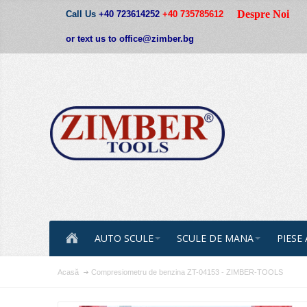
Despre Noi
Call Us
+40 723614252
+40 735785612
or text us to office@zimber.bg
AUTO SCULE
SCULE DE MANA
PIESE
Acasă
Compresiometru de benzina ZT-04153 - ZIMBER-TOOLS