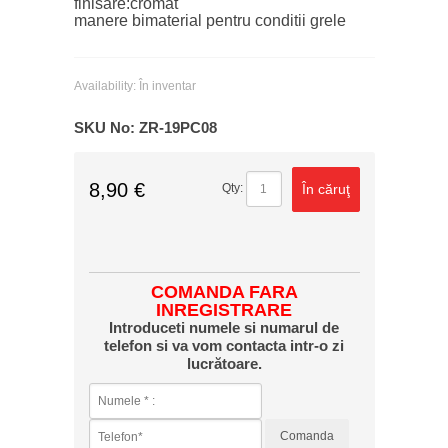
finisare:cromat
manere bimaterial pentru conditii grele
Availability:
În inventar
SKU No:
ZR-19PC08
8,90 €
În căruţ
Qty:
COMANDA FARA
INREGISTRARE
Introduceti numele si numarul de
telefon si va vom contacta intr-o zi
lucrătoare.
Comanda