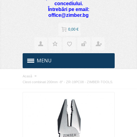
concediului.
Întrebări pe email:
office@zimber.bg
0,00 €
MENU
Acasă
Clesti combinati 200mm -8" - ZR-19PC08 - ZIMBER-TOOLS.