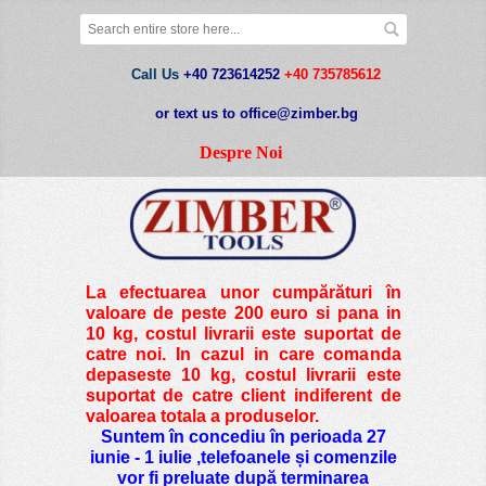
Call Us
+40 723614252
+40 735785612
or text us to office@zimber.bg
Despre Noi
La efectuarea unor cumpărături în
valoare de peste
200 euro si pana in
10 kg
, costul livrarii este suportat de
catre noi. In cazul in care comanda
depaseste 10 kg, costul livrarii este
suportat de catre client indiferent de
valoarea totala a produselor.
Suntem în concediu în perioada 27
iunie - 1 iulie ,telefoanele și comenzile
vor fi preluate după terminarea