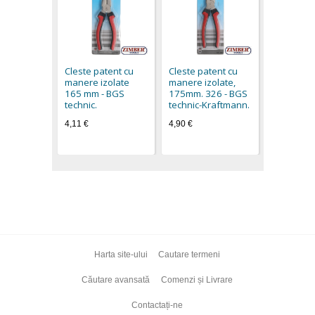
Cleste pa
manere iz
200mm, 3
Cleste patent cu
Cleste patent cu
technic.
manere izolate
manere izolate,
5,03 €
165 mm - BGS
175mm. 326 - BGS
technic.
technic-Kraftmann.
4,11 €
4,90 €
Harta site-ului
Cautare termeni
Căutare avansată
Comenzi și Livrare
Contactați-ne