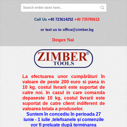
Call Us
+40 723614252
+40 735785612
or text us to office@zimber.bg
Despre Noi
La efectuarea unor cumpărături în
valoare de peste
200 euro si pana in
10 kg
, costul livrarii este suportat de
catre noi. In cazul in care comanda
depaseste 10 kg, costul livrarii este
suportat de catre client indiferent de
valoarea totala a produselor.
Suntem în concediu în perioada 27
iunie - 1 iulie ,telefoanele și comenzile
vor fi preluate după terminarea