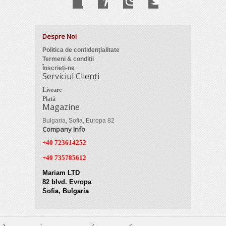
Despre Noi
Politica de confidențialitate
Termeni & condiții
Înscrieți-ne
Serviciul Clienți
Livrare
Plată
Magazine
Bulgaria, Sofia, Europa 82
Company Info
+40 723614252
+40 735785612
Mariam LTD
82 blvd. Evropa
Sofia, Bulgaria