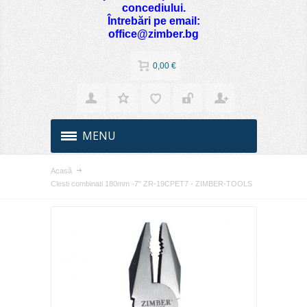
concediului.
Întrebări pe email:
office@zimber.bg
0,00 €
MENU
Acasă
Clesti combinati 180mm -7" ZR-19CPET7 - ZIMBER-TOOLS