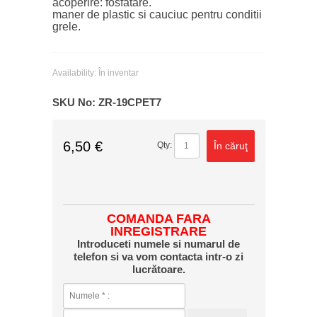
acoperire: fosfatare.
maner de plastic si cauciuc pentru conditii
grele.
Availability:
În inventar
SKU No:
ZR-19CPET7
6,50 €
În căruţ
Qty:
COMANDA FARA
INREGISTRARE
Introduceti numele si numarul de
telefon si va vom contacta intr-o zi
lucrătoare.