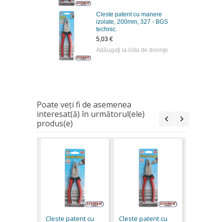
Cleste patent cu manere
izolate, 200mm, 327 - BGS
technic.
5,03 €
Adăugaţi la lista de dorinţe
Poate veţi fi de asemenea
interesat(ă) în următorul(ele)
produs(e)
Cleste pa
manere iz
200mm, 3
Cleste patent cu
Cleste patent cu
technic.