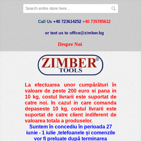
Call Us
+40 723614252
+40 735785612
or text us to office@zimber.bg
Despre Noi
La efectuarea unor cumpărături în
valoare de peste
200 euro si pana in
10 kg
, costul livrarii este suportat de
catre noi. In cazul in care comanda
depaseste 10 kg, costul livrarii este
suportat de catre client indiferent de
valoarea totala a produselor.
Suntem în concediu în perioada 27
iunie - 1 iulie ,telefoanele și comenzile
vor fi preluate după terminarea