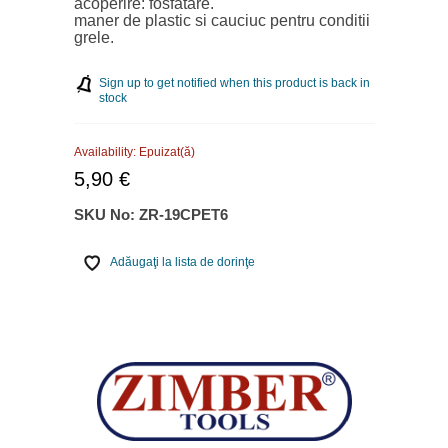
acoperire: fosfatare.
maner de plastic si cauciuc pentru conditii
grele.
Sign up to get notified when this product is back in
stock
Availability:
Epuizat(ă)
5,90 €
SKU No:
ZR-19CPET6
Adăugaţi la lista de dorinţe