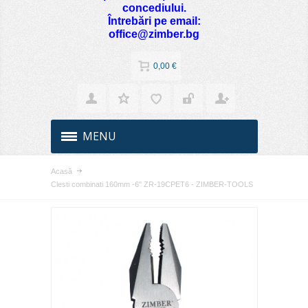
concediului.
Întrebări pe email:
office@zimber.bg
0,00 €
MENU
Acasă
Clesti combinati 160mm -6" ZR-19CPET6 - ZIMBER-TOOLS