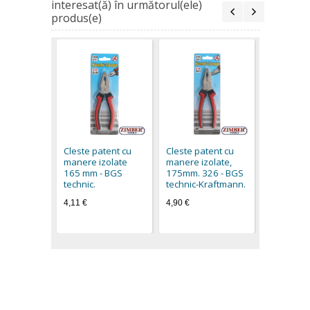
interesat(ă) în următorul(ele)
produs(e)
Cleste pa
manere iz
200mm, 3
Cleste patent cu
Cleste patent cu
technic.
manere izolate
manere izolate,
5,03 €
165 mm - BGS
175mm. 326 - BGS
technic.
technic-Kraftmann.
4,11 €
4,90 €