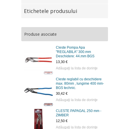
Etichetele produsului
Produse asociate
Cleste Pompa Apa
"REGLABILA" 300.mm
Deschidere: 44.mm BGS
13,30 €
Adăugaţi la lista de dorinţe
Cleste reglabil cu deschidere
max. 80mm , lungime 400 mm-
BGS technic.
30,42 €
Adăugaţi la lista de dorinţe
CLESTE PAPAGAL 250 mm -
ZIMBER
12,50 €
Adăugaţi la lista de dorinţe