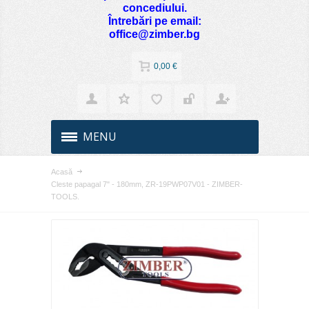
concediului.
Întrebări pe email:
office@zimber.bg
0,00 €
MENU
Acasă
Cleste papagal 7" - 180mm, ZR-19PWP07V01 - ZIMBER-
TOOLS.