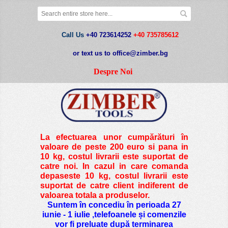
Call Us
+40 723614252
+40 735785612
or text us to office@zimber.bg
Despre Noi
La efectuarea unor cumpărături în
valoare de peste
200 euro si pana in
10 kg
, costul livrarii este suportat de
catre noi. In cazul in care comanda
depaseste 10 kg, costul livrarii este
suportat de catre client indiferent de
valoarea totala a produselor.
Suntem în concediu în perioada 27
iunie - 1 iulie ,telefoanele și comenzile
vor fi preluate după terminarea