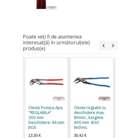
Poate veţi fi de asemenea
interesat(ă) în următorul(ele)
produs(e)
CLESTE P
250 mm -
12,50 €
Cleste Pompa Apa
Cleste reglabil cu
"REGLABILA"
deschidere max.
300.mm
80mm , lungime
Deschidere: 44.mm
400 mm- BGS
BGS
technic.
13,30 €
30,42 €