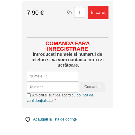
7,90 €
În căruţ
Qty:
COMANDA FARA
INREGISTRARE
Introduceti numele si numarul de
telefon si va vom contacta intr-o zi
lucrătoare.
Comanda
Am citit si sunt de acord cu
politica de
confidențialitate
.
Adăugaţi la lista de dorinţe