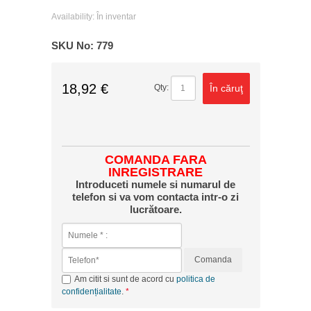
Availability:
În inventar
SKU No:
779
18,92 €
În căruţ
Qty:
COMANDA FARA
INREGISTRARE
Introduceti numele si numarul de
telefon si va vom contacta intr-o zi
lucrătoare.
Comanda
Am citit si sunt de acord cu
politica de
confidențialitate
.