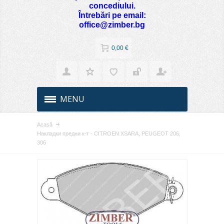
concediului.
Întrebări pe email:
office@zimber.bg
0,00 €
MENU
Acasă
Накладки предни к-т - CITROEN XSARA, PEUGEOT 206,
306