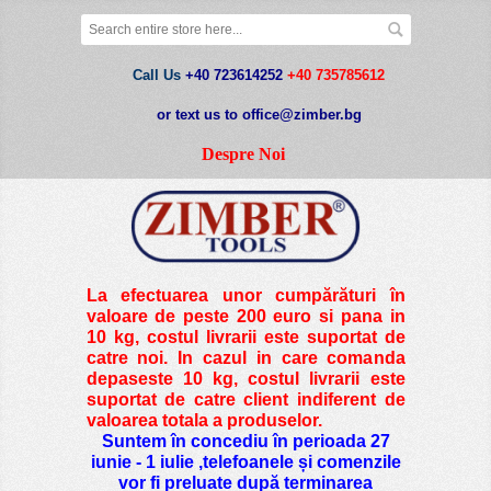
Call Us
+40 723614252
+40 735785612
or text us to office@zimber.bg
Despre Noi
La efectuarea unor cumpărături în
valoare de peste
200 euro si pana in
10 kg
, costul livrarii este suportat de
catre noi. In cazul in care comanda
depaseste 10 kg, costul livrarii este
suportat de catre client indiferent de
valoarea totala a produselor.
Suntem în concediu în perioada 27
iunie - 1 iulie ,telefoanele și comenzile
vor fi preluate după terminarea