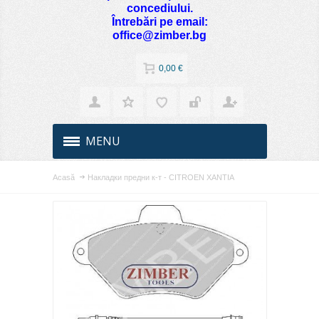
concediului.
Întrebări pe email:
office@zimber.bg
0,00 €
MENU
Acasă
Накладки предни к-т - CITROEN XANTIA