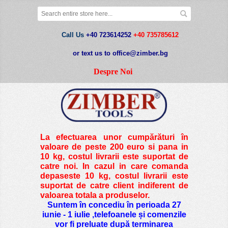
Call Us
+40 723614252
+40 735785612
or text us to office@zimber.bg
Despre Noi
La efectuarea unor cumpărături în
valoare de peste
200 euro si pana in
10 kg
, costul livrarii este suportat de
catre noi. In cazul in care comanda
depaseste 10 kg, costul livrarii este
suportat de catre client indiferent de
valoarea totala a produselor.
Suntem în concediu în perioada 27
iunie - 1 iulie ,telefoanele și comenzile
vor fi preluate după terminarea