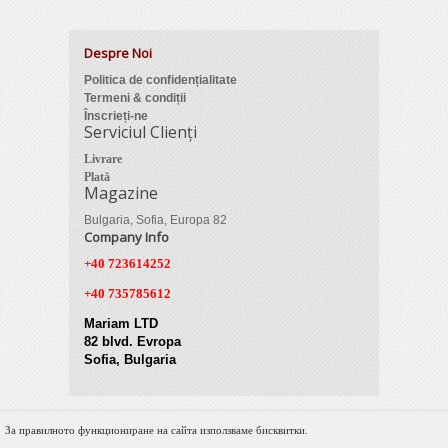
Despre Noi
Politica de confidențialitate
Termeni & condiții
Înscrieți-ne
Serviciul Clienți
Livrare
Plată
Magazine
Bulgaria, Sofia, Europa 82
Company Info
+40 723614252
+40 735785612
Mariam LTD
82 blvd. Evropa
Sofia, Bulgaria
За правилното функциониране на сайта използваме бисквитки.
© 2012 Zimber Tools. All Rights Reserved.