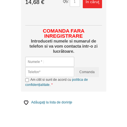
14,68 €
În căruţ
Qty:
COMANDA FARA
INREGISTRARE
Introduceti numele si numarul de
telefon si va vom contacta intr-o zi
lucrătoare.
Comanda
Am citit si sunt de acord cu
politica de
confidențialitate
.
Adăugaţi la lista de dorinţe