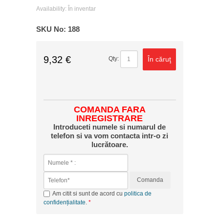
Availability:
În inventar
SKU No:
188
9,32 €
În căruţ
Qty:
COMANDA FARA
INREGISTRARE
Introduceti numele si numarul de
telefon si va vom contacta intr-o zi
lucrătoare.
Comanda
Am citit si sunt de acord cu
politica de
confidențialitate
.