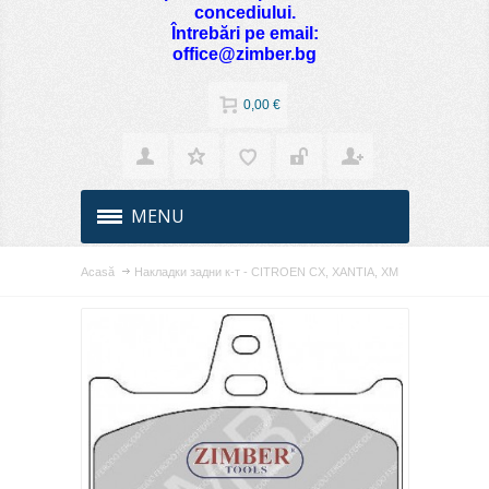
concediului.
Întrebări pe email:
office@zimber.bg
0,00 €
MENU
Acasă
Накладки задни к-т - CITROEN CX, XANTIA, XM