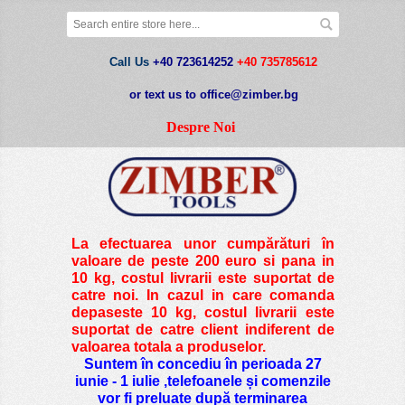
Call Us
+40 723614252
+40 735785612
or text us to office@zimber.bg
Despre Noi
La efectuarea unor cumpărături în
valoare de peste
200 euro si pana in
10 kg
, costul livrarii este suportat de
catre noi. In cazul in care comanda
depaseste 10 kg, costul livrarii este
suportat de catre client indiferent de
valoarea totala a produselor.
Suntem în concediu în perioada 27
iunie - 1 iulie ,telefoanele și comenzile
vor fi preluate după terminarea