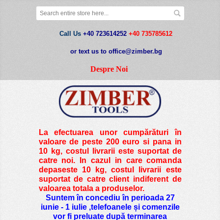
Call Us
+40 723614252
+40 735785612
or text us to office@zimber.bg
Despre Noi
La efectuarea unor cumpărături în
valoare de peste
200 euro si pana in
10 kg
, costul livrarii este suportat de
catre noi. In cazul in care comanda
depaseste 10 kg, costul livrarii este
suportat de catre client indiferent de
valoarea totala a produselor.
Suntem în concediu în perioada 27
iunie - 1 iulie ,telefoanele și comenzile
vor fi preluate după terminarea