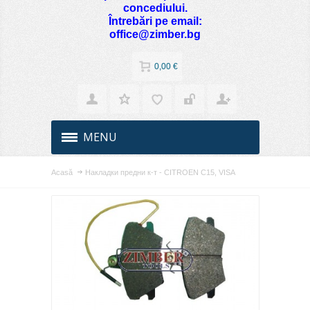
concediului.
Întrebări pe email:
office@zimber.bg
0,00 €
MENU
Acasă
Накладки предни к-т - CITROEN C15, VISA