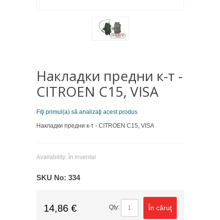
Накладки предни к-т -
CITROEN C15, VISA
Fiţi primul(a) să analizaţi acest produs
Накладки предни к-т - CITROEN C15, VISA
Availability:
În inventar
SKU No:
334
14,86 €
În căruţ
Qty: