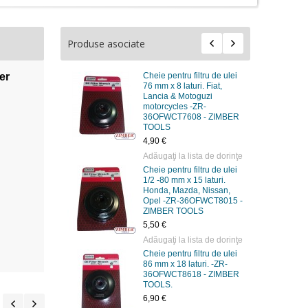
Produse asociate
er
Cheie pentru filtru de ulei
76 mm x 8 laturi. Fiat,
Lancia & Motoguzi
motorcycles -ZR-
36OFWCT7608 - ZIMBER
TOOLS
4,90 €
Adăugaţi la lista de dorinţe
Cheie pentru filtru de ulei
1/2 -80 mm x 15 laturi.
Honda, Mazda, Nissan,
Opel -ZR-36OFWCT8015 -
ZIMBER TOOLS
5,50 €
Adăugaţi la lista de dorinţe
Cheie pentru filtru de ulei
86 mm x 18 laturi. -ZR-
36OFWCT8618 - ZIMBER
TOOLS.
6,90 €