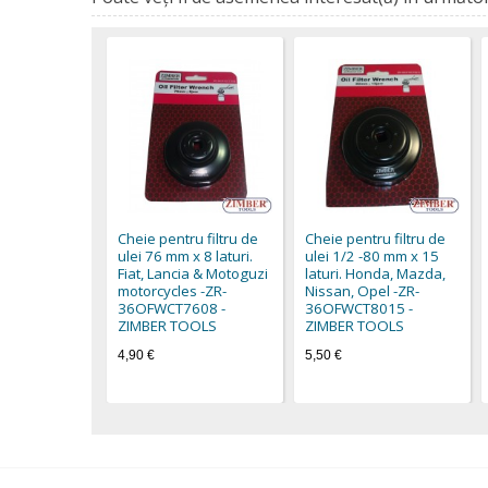
Cheie pentru filtru de
Cheie pentru filtru de
ulei 76 mm x 8 laturi.
ulei 1/2 -80 mm x 15
Fiat, Lancia & Motoguzi
laturi. Honda, Mazda,
motorcycles -ZR-
Nissan, Opel -ZR-
36OFWCT7608 -
36OFWCT8015 -
ZIMBER TOOLS
ZIMBER TOOLS
4,90 €
5,50 €