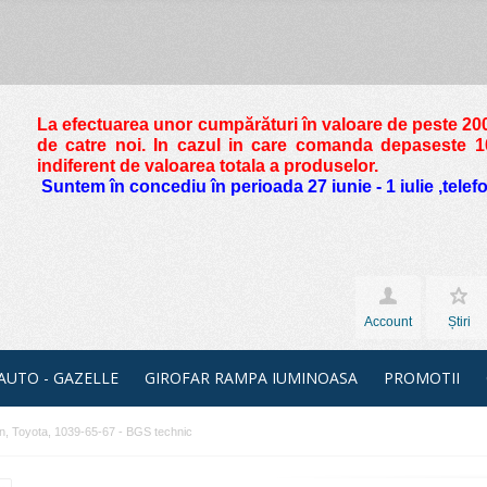
La efectuarea unor cumpărături în valoare de peste
200
de catre noi. In cazul in care comanda depaseste 10 
indiferent de valoarea totala a produselor.
Suntem în concediu în perioada 27 iunie - 1 iulie ,tele
Account
Știri
 AUTO - GAZELLE
GIROFAR RAMPA IUMINOASA
PROMOTII
san, Toyota, 1039-65-67 - BGS technic