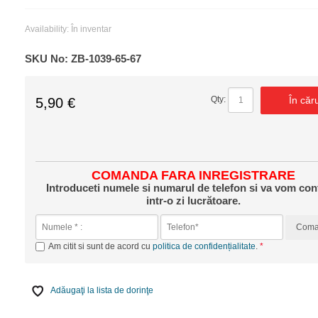
Availability:
În inventar
SKU No:
ZB-1039-65-67
În căr
Qty:
5,90 €
COMANDA FARA INREGISTRARE
Introduceti numele si numarul de telefon si va vom con
intr-o zi lucrătoare.
Com
Am citit si sunt de acord cu
politica de confidențialitate
.
Adăugaţi la lista de dorinţe