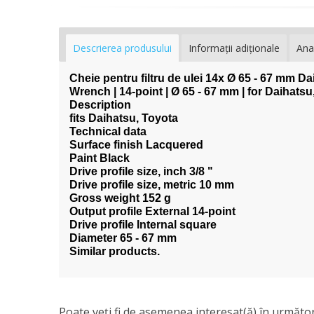
Descrierea produsului
Informaţii adiţionale
Ana
Cheie pentru filtru de ulei 14x Ø 65 - 67 mm Da
Wrench | 14-point | Ø 65 - 67 mm | for Daihatsu
Description
fits Daihatsu, Toyota
Technical data
Surface finish Lacquered
Paint Black
Drive profile size, inch 3/8 "
Drive profile size, metric 10 mm
Gross weight 152 g
Output profile External 14-point
Drive profile Internal square
Diameter 65 - 67 mm
Similar products.
Poate veţi fi de asemenea interesat(ă) în următor