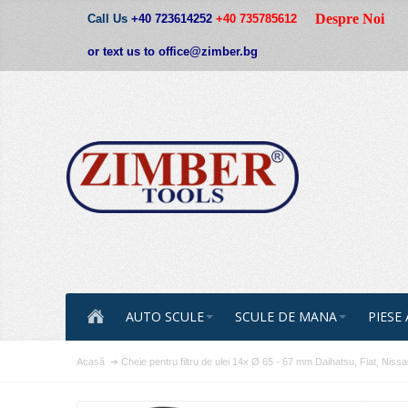
Despre Noi
Call Us
+40 723614252
+40 735785612
or text us to office@zimber.bg
AUTO SCULE
SCULE DE MANA
PIESE
Acasă
Cheie pentru filtru de ulei 14x Ø 65 - 67 mm Daihatsu, Fiat, Nis