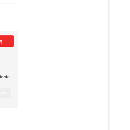
uţ
tacta
anda