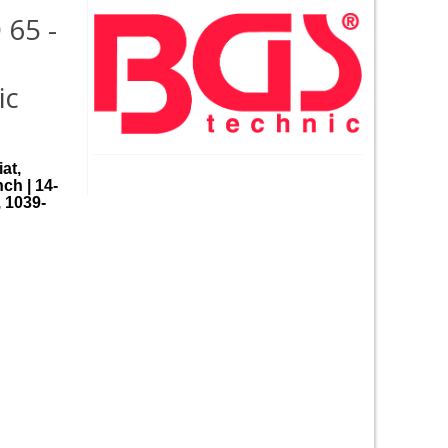
 65 -
ic
at,
ch | 14-
, 1039-