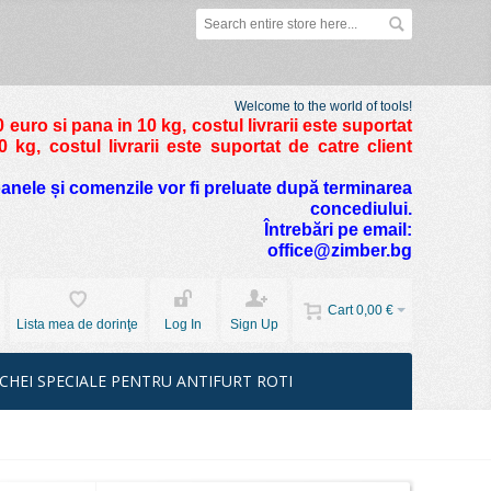
Welcome to the world of tools!
 euro si pana in 10 kg
, costul livrarii este suportat
kg, costul livrarii este suportat de catre client
foanele și comenzile vor fi preluate după terminarea
concediului.
Întrebări pe email:
office@zimber.bg
Cart
0,00 €
Lista mea de dorinţe
Log In
Sign Up
CHEI SPECIALE PENTRU ANTIFURT ROTI