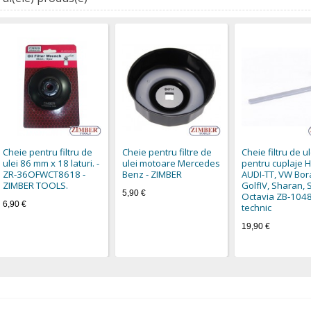
Cheie pentru filtru de
Cheie pentru filtre de
Cheie filtru de ul
ulei 86 mm x 18 laturi. -
ulei motoare Mercedes
pentru cuplaje H
ZR-36OFWCT8618 -
Benz - ZIMBER
AUDI-TT, VW Bor
ZIMBER TOOLS.
GolfIV, Sharan, 
5,90 €
Octavia ZB-1048
6,90 €
technic
19,90 €