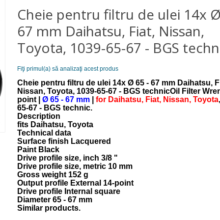
Cheie pentru filtru de ulei 14x Ø
67 mm Daihatsu, Fiat, Nissan,
Toyota, 1039-65-67 - BGS techn
Fiţi primul(a) să analizaţi acest produs
Cheie pentru filtru de ulei 14x Ø 65 - 67 mm Daihatsu, Fi
Nissan, Toyota, 1039-65-67 - BGS technicOil Filter Wren
point |
Ø 65 - 67 mm
|
for Daihatsu, Fiat, Nissan, Toyota
65-67 - BGS technic.
Description
fits Daihatsu, Toyota
Technical data
Surface finish Lacquered
Paint Black
Drive profile size, inch 3/8 "
Drive profile size, metric 10 mm
Gross weight 152 g
Output profile External 14-point
Drive profile Internal square
Diameter 65 - 67 mm
Similar products.