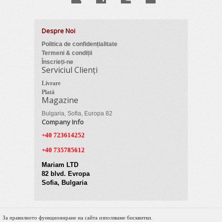
Despre Noi
Politica de confidențialitate
Termeni & condiții
Înscrieți-ne
Serviciul Clienți
Livrare
Plată
Magazine
Bulgaria, Sofia, Europa 82
Company Info
+40 723614252
+40 735785612
Mariam LTD
82 blvd. Evropa
Sofia, Bulgaria
За правилното функциониране на сайта използваме бисквитки.
© 2012 Zimber Tools. All Rights Reserved.