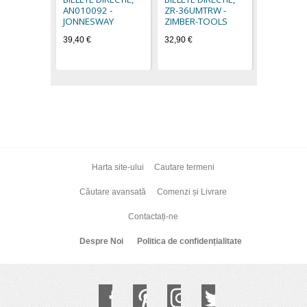
31,80 €
AN010092 -
ZR-36UMTRW -
JONNESWAY
ZIMBER-TOOLS
39,40 €
32,90 €
Harta site-ului
Cautare termeni
Căutare avansată
Comenzi și Livrare
Contactați-ne
Despre Noi
Politica de confidențialitate