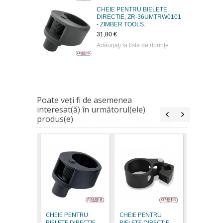
CHEIE PENTRU BIELETE
DIRECTIE, ZR-36UMTRW0101
- ZIMBER TOOLS.
31,80 €
Adăugaţi la lista de dorinţe
Poate veţi fi de asemenea
interesat(ă) în următorul(ele)
produs(e)
CHEIE PE
BIELETE D
ZR-36UM
CHEIE PENTRU
CHEIE PENTRU
- ZIMBER
BIELETE DIRECTIE,
BIELETE DIRECTIE,