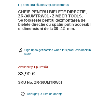
Fiţi primul(a) să analizaţi acest produs
CHEIE PENTRU BIELETE DIRECTIE,
ZR-36UMTRW01 - ZIMBER TOOLS.
Se foloseste pentru dezmontarea de
bielete directie cu spatiu putin accesibil
si dimensiuni de la 30- 42- mm.
Sign up to get notified when this product is back in
stock
Availability:
Epuizat(ă)
33,90 €
SKU No:
ZR-36UMTRW01
Adăugaţi la lista de dorinţe