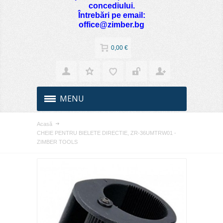
concediului.
Întrebări pe email:
office@zimber.bg
0,00 €
MENU
Acasă
CHEIE PENTRU BIELETE DIRECTIE, ZR-36UMTRW01 -
ZIMBER TOOLS