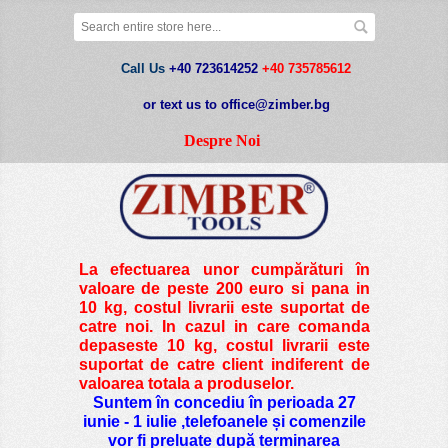
Call Us
+40 723614252
+40 735785612
or text us to office@zimber.bg
Despre Noi
La efectuarea unor cumpărături în
valoare de peste
200 euro si pana in
10 kg
, costul livrarii este suportat de
catre noi. In cazul in care comanda
depaseste 10 kg, costul livrarii este
suportat de catre client indiferent de
valoarea totala a produselor.
Suntem în concediu în perioada 27
iunie - 1 iulie ,telefoanele și comenzile
vor fi preluate după terminarea