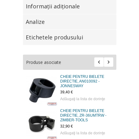
Informaţii adiţionale
Analize
Etichetele produsului
Produse asociate
CHEIE PENTRU BIELETE
DIRECTIE, AN010092 -
JONNESWAY
39,40 €
Adăugaţi la lista de dorinţe
CHEIE PENTRU BIELETE
DIRECTIE, ZR-36UMTRW -
ZIMBER-TOOLS
32,90 €
Adăugaţi la lista de dorinţe