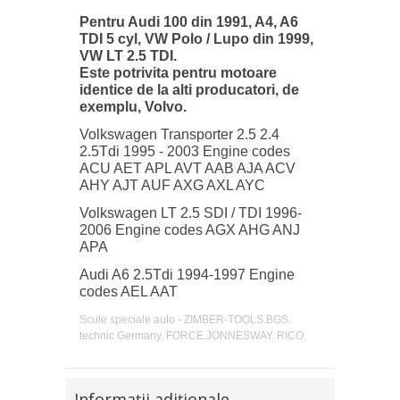
Pentru Audi 100 din 1991, A4, A6
TDI 5 cyl, VW Polo / Lupo din 1999,
VW LT 2.5 TDI.
Este potrivita pentru motoare
identice de la alti producatori, de
exemplu, Volvo.
Volkswagen Transporter 2.5 2.4
2.5Tdi 1995 - 2003 Engine codes
ACU AET APL AVT AAB AJA ACV
AHY AJT AUF AXG AXL AYC
Volkswagen LT 2.5 SDI / TDI 1996-
2006 Engine codes AGX AHG ANJ
APA
Audi A6 2.5Tdi 1994-1997 Engine
codes AEL AAT
Scule speciale auto - ZIMBER-TOOLS.BGS.
technic Germany. FORCE.JONNESWAY. RICO.
Informaţii adiţionale