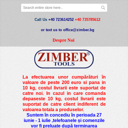
Call Us
+40 723614252
+40 735785612
or text us to office@zimber.bg
Despre Noi
La efectuarea unor cumpărături în
valoare de peste
200 euro si pana in
10 kg
, costul livrarii este suportat de
catre noi. In cazul in care comanda
depaseste 10 kg, costul livrarii este
suportat de catre client indiferent de
valoarea totala a produselor.
Suntem în concediu în perioada 27
iunie - 1 iulie ,telefoanele și comenzile
vor fi preluate după terminarea