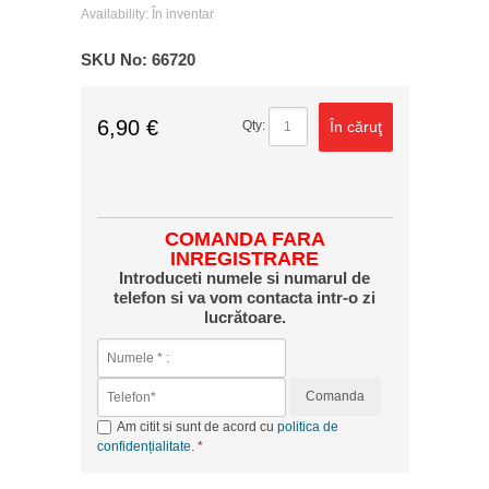
Availability:
În inventar
SKU No:
66720
6,90 €
În căruţ
Qty:
COMANDA FARA
INREGISTRARE
Introduceti numele si numarul de
telefon si va vom contacta intr-o zi
lucrătoare.
Comanda
Am citit si sunt de acord cu
politica de
confidențialitate
.