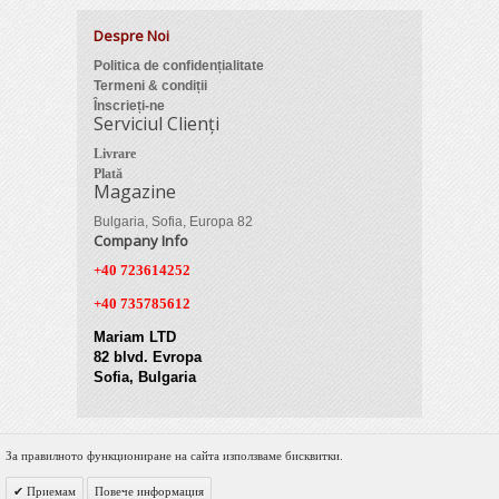
Despre Noi
Politica de confidențialitate
Termeni & condiții
Înscrieți-ne
Serviciul Clienți
Livrare
Plată
Magazine
Bulgaria, Sofia, Europa 82
Company Info
+40 723614252
+40 735785612
Mariam LTD
82 blvd. Evropa
Sofia, Bulgaria
За правилното функциониране на сайта използваме бисквитки.
© 2012 Zimber Tools. All Rights Reserved.
Приемам
Повече информация