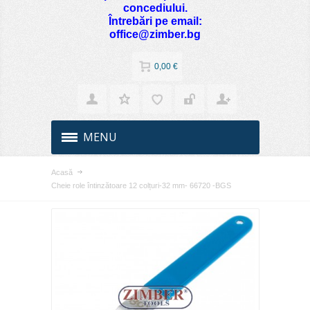
concediului.
Întrebări pe email:
office@zimber.bg
0,00 €
MENU
Acasă
Cheie role întinzătoare 12 colțuri-32 mm- 66720 -BGS