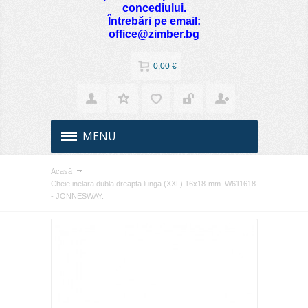
concediului.
Întrebări pe email:
office@zimber.bg
0,00 €
MENU
Acasă
Cheie inelara dubla dreapta lunga (XXL),16x18-mm. W611618
- JONNESWAY.