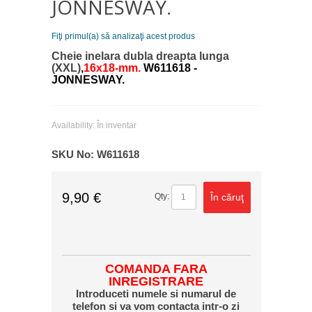
JONNESWAY.
Fiţi primul(a) să analizaţi acest produs
Cheie inelara dubla dreapta lunga
(XXL)
,
16x18-mm.
W611618 -
JONNESWAY.
Availability:
În inventar
SKU No:
W611618
9,90 €
În căruţ
Qty:
COMANDA FARA
INREGISTRARE
Introduceti numele si numarul de
telefon si va vom contacta intr-o zi