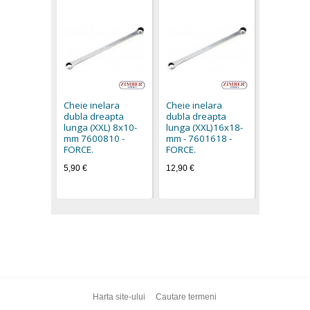
Cheie ine
dubla dre
lunga (XX
Cheie inelara
Cheie inelara
mm - 760
dubla dreapta
dubla dreapta
FORCE.
lunga (XXL) 8x10-
lunga (XXL)16x18-
9,80 €
mm 7600810 -
mm - 7601618 -
FORCE.
FORCE.
5,90 €
12,90 €
Harta site-ului
Cautare termeni