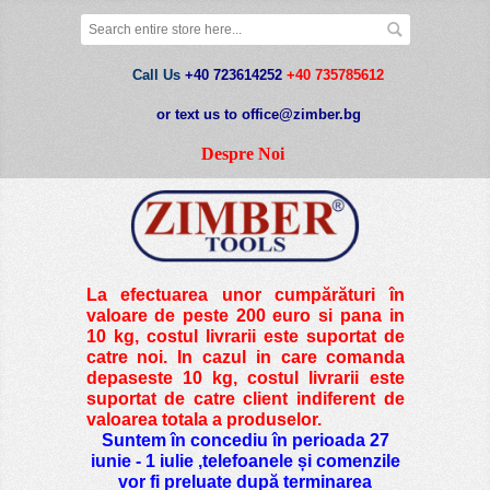
Call Us
+40 723614252
+40 735785612
or text us to office@zimber.bg
Despre Noi
La efectuarea unor cumpărături în
valoare de peste
200 euro si pana in
10 kg
, costul livrarii este suportat de
catre noi. In cazul in care comanda
depaseste 10 kg, costul livrarii este
suportat de catre client indiferent de
valoarea totala a produselor.
Suntem în concediu în perioada 27
iunie - 1 iulie ,telefoanele și comenzile
vor fi preluate după terminarea