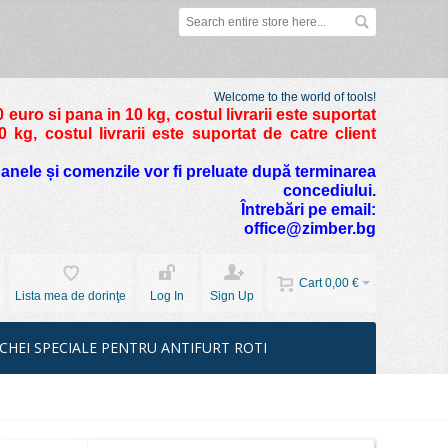
Welcome to the world of tools!
 euro si pana in 10 kg
, costul livrarii este suportat
kg, costul livrarii este suportat de catre client
foanele și comenzile vor fi preluate după terminarea
concediului.
Întrebări pe email:
office@zimber.bg
Cart
0,00 €
Lista mea de dorinţe
Log In
Sign Up
CHEI SPECIALE PENTRU ANTIFURT ROTI