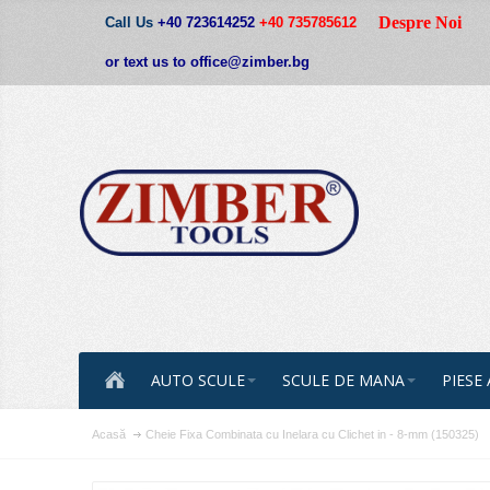
Despre Noi
Call Us
+40 723614252
+40 735785612
or text us to office@zimber.bg
AUTO SCULE
SCULE DE MANA
PIESE
Acasă
Cheie Fixa Combinata cu Inelara cu Clichet in - 8-mm (150325)