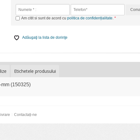
Com
Am citit si sunt de acord cu
politica de confidențialitate
.
Adăugaţi la lista de dorinţe
lize
Etichetele produsului
 8-mm (150325)
ivrare
Contactați-ne