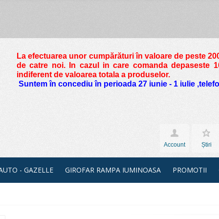
La efectuarea unor cumpărături în valoare de peste
200
de catre noi. In cazul in care comanda depaseste 10 
indiferent de valoarea totala a produselor.
Suntem în concediu în perioada 27 iunie - 1 iulie ,tele
Account
Știri
 AUTO - GAZELLE
GIROFAR RAMPA IUMINOASA
PROMOTII