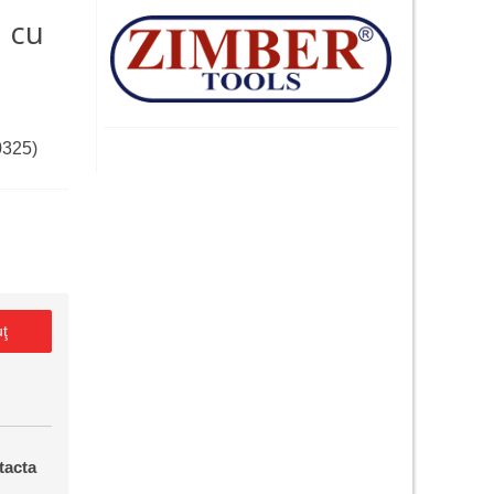
a cu
0325)
uţ
tacta