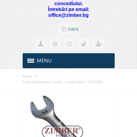
concediului.
Întrebări pe email:
office@zimber.bg
0,00 €
MENU
Acasă
Cheie combinata cu clichet , scurte 16mm - GEDORE