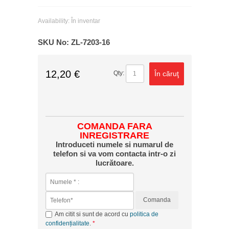
Availability:
În inventar
SKU No:
ZL-7203-16
12,20 €
În căruţ
Qty:
COMANDA FARA
INREGISTRARE
Introduceti numele si numarul de
telefon si va vom contacta intr-o zi
lucrătoare.
Comanda
Am citit si sunt de acord cu
politica de
confidențialitate
.