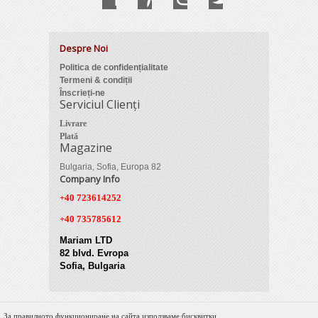
Despre Noi
Politica de confidențialitate
Termeni & condiții
Înscrieți-ne
Serviciul Clienți
Livrare
Plată
Magazine
Bulgaria, Sofia, Europa 82
Company Info
+40 723614252
+40 735785612
Mariam LTD
82 blvd. Evropa
Sofia, Bulgaria
За правилното функциониране на сайта използваме бисквитки.