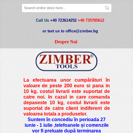
Call Us
+40 723614252
+40 735785612
or text us to office@zimber.bg
Despre Noi
La efectuarea unor cumpărături în
valoare de peste
200 euro si pana in
10 kg
, costul livrarii este suportat de
catre noi. In cazul in care comanda
depaseste 10 kg, costul livrarii este
suportat de catre client indiferent de
valoarea totala a produselor.
Suntem în concediu în perioada 27
iunie - 1 iulie ,telefoanele și comenzile
vor fi preluate după terminarea