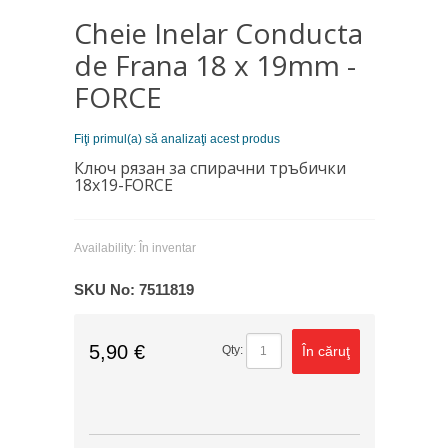
Cheie Inelar Conducta
de Frana 18 x 19mm -
FORCE
Fiţi primul(a) să analizaţi acest produs
Ключ рязан за спирачни тръбички
18х19-FORCE
Availability:
În inventar
SKU No:
7511819
5,90 €
În căruţ
Qty: