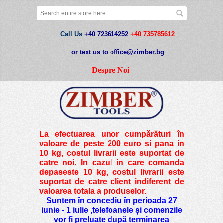
Call Us
+40 723614252
+40 735785612
or text us to office@zimber.bg
Despre Noi
La efectuarea unor cumpărături în
valoare de peste
200 euro si pana in
10 kg
, costul livrarii este suportat de
catre noi. In cazul in care comanda
depaseste 10 kg, costul livrarii este
suportat de catre client indiferent de
valoarea totala a produselor.
Suntem în concediu în perioada 27
iunie - 1 iulie ,telefoanele și comenzile
vor fi preluate după terminarea