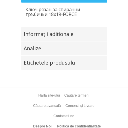
Ключ рязан за спирачни
тръбички 18х19-FORCE
Informaţii adiţionale
Analize
Etichetele produsului
Harta site-ului
Cautare termeni
Căutare avansată
Comenzi și Livrare
Contactați-ne
Despre Noi
Politica de confidențialitate