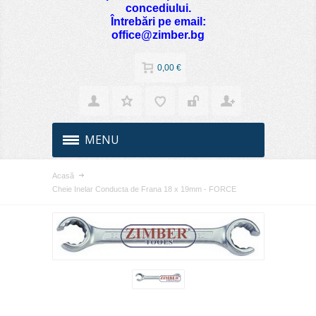
concediului.
Întrebări pe email:
office@zimber.bg
0,00 €
MENU
Acasă
Cheie Inelar Conducta de Frana 18 x 19mm - FORCE