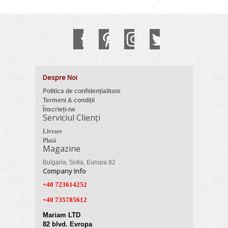
Despre Noi
Politica de confidențialitate
Termeni & condiții
Înscrieți-ne
Serviciul Clienți
Livrare
Plată
Magazine
Bulgaria, Sofia, Europa 82
Company Info
+40 723614252
+40 735785612
Mariam LTD
82 blvd. Evropa