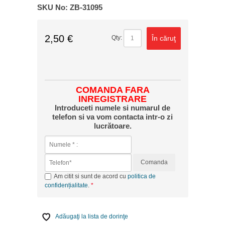
SKU No:
ZB-31095
2,50 €
În căruţ
Qty:
COMANDA FARA
INREGISTRARE
Introduceti numele si numarul de
telefon si va vom contacta intr-o zi
lucrătoare.
Comanda
Am citit si sunt de acord cu
politica de
confidențialitate
.
Adăugaţi la lista de dorinţe