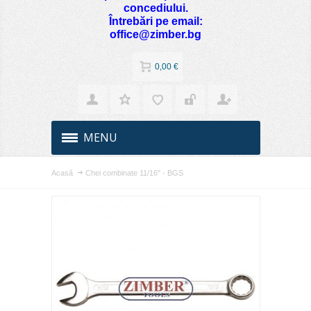
concediului.
Întrebări pe email:
office@zimber.bg
0,00 €
MENU
Acasă
Chei combinate 11/16" - BGS