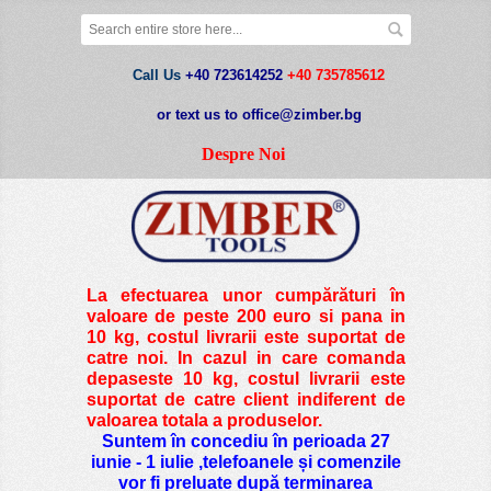
Call Us
+40 723614252
+40 735785612
or text us to office@zimber.bg
Despre Noi
La efectuarea unor cumpărături în
valoare de peste
200 euro si pana in
10 kg
, costul livrarii este suportat de
catre noi. In cazul in care comanda
depaseste 10 kg, costul livrarii este
suportat de catre client indiferent de
valoarea totala a produselor.
Suntem în concediu în perioada 27
iunie - 1 iulie ,telefoanele și comenzile
vor fi preluate după terminarea