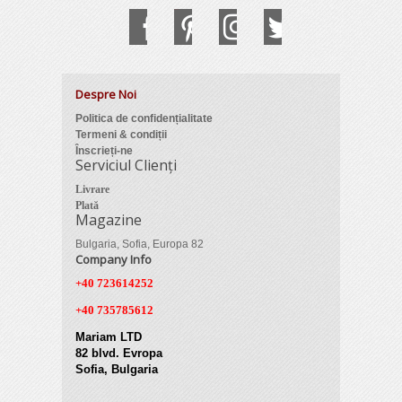
Despre Noi
Politica de confidențialitate
Termeni & condiții
Înscrieți-ne
Serviciul Clienți
Livrare
Plată
Magazine
Bulgaria, Sofia, Europa 82
Company Info
+40 723614252
+40 735785612
Mariam LTD
82 blvd. Evropa
Sofia, Bulgaria