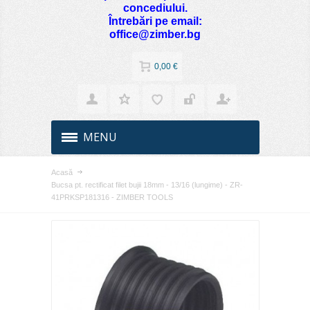
concediului.
Întrebări pe email:
office@zimber.bg
0,00 €
MENU
Acasă
Bucsa pt. rectificat filet bujii 18mm - 13/16 (lungime) - ZR-
41PRKSP181316 - ZIMBER TOOLS