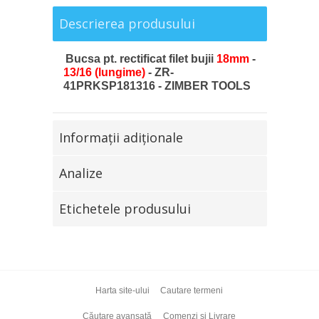
Descrierea produsului
Bucsa pt. rectificat filet bujii
18mm
-
13/16
(lungime)
- ZR-
41PRKSP181316 - ZIMBER TOOLS
Informaţii adiţionale
Analize
Etichetele produsului
Harta site-ului
Cautare termeni
Căutare avansată
Comenzi și Livrare