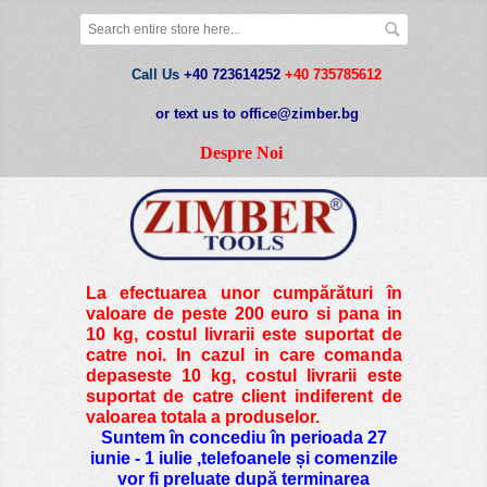
Call Us
+40 723614252
+40 735785612
or text us to office@zimber.bg
Despre Noi
La efectuarea unor cumpărături în
valoare de peste
200 euro si pana in
10 kg
, costul livrarii este suportat de
catre noi. In cazul in care comanda
depaseste 10 kg, costul livrarii este
suportat de catre client indiferent de
valoarea totala a produselor.
Suntem în concediu în perioada 27
iunie - 1 iulie ,telefoanele și comenzile
vor fi preluate după terminarea