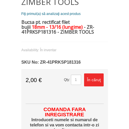
ZIMBER TOOLS
Fiţi primul(a) să analizaţi acest produs
Bucsa pt. rectificat filet
bujii
18mm - 13/16
(lungime)
- ZR-
41PRKSP181316 - ZIMBER TOOLS
Availability:
În inventar
SKU No:
ZR-41PRKSP181316
2,00 €
În căruţ
Qty:
COMANDA FARA
INREGISTRARE
Introduceti numele si numarul de
telefon si va vom contacta intr-o zi