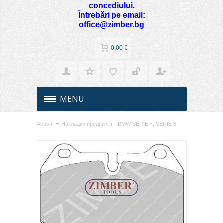
concediului.
Întrebări pe email:
office@zimber.bg
0,00 €
MENU
Acasă
Накладки предни к-т - BMW SERIE 7, SERIE 8