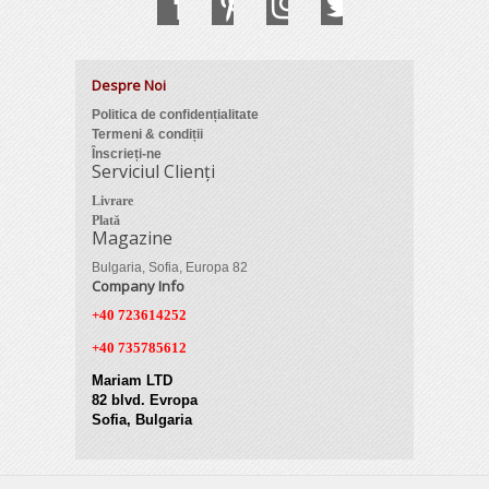
Despre Noi
Politica de confidențialitate
Termeni & condiții
Înscrieți-ne
Serviciul Clienți
Livrare
Plată
Magazine
Bulgaria, Sofia, Europa 82
Company Info
+40 723614252
+40 735785612
Mariam LTD
82 blvd. Evropa
Sofia, Bulgaria