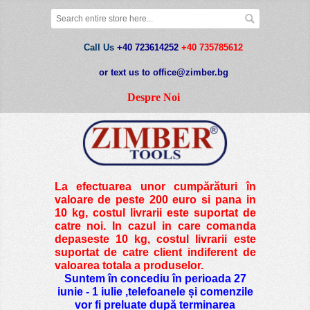
Call Us
+40 723614252
+40 735785612
or text us to office@zimber.bg
Despre Noi
La efectuarea unor cumpărături în
valoare de peste
200 euro si pana in
10 kg
, costul livrarii este suportat de
catre noi. In cazul in care comanda
depaseste 10 kg, costul livrarii este
suportat de catre client indiferent de
valoarea totala a produselor.
Suntem în concediu în perioada 27
iunie - 1 iulie ,telefoanele și comenzile
vor fi preluate după terminarea