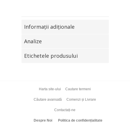
Informaţii adiţionale
Analize
Etichetele produsului
Harta site-ului
Cautare termeni
Căutare avansată
Comenzi și Livrare
Contactați-ne
Despre Noi
Politica de confidențialitate