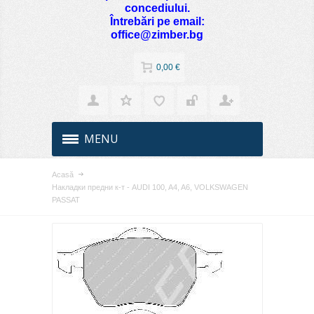
concediului.
Întrebări pe email:
office@zimber.bg
0,00 €
MENU
Acasă
Накладки предни к-т - AUDI 100, A4, A6, VOLKSWAGEN
PASSAT