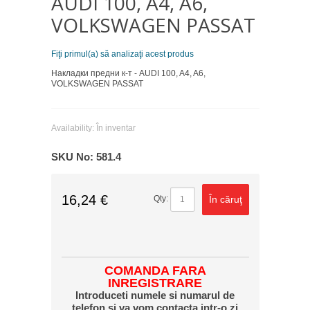
AUDI 100, A4, A6,
VOLKSWAGEN PASSAT
Fiţi primul(a) să analizaţi acest produs
Накладки предни к-т - AUDI 100, A4, A6,
VOLKSWAGEN PASSAT
Availability:
În inventar
SKU No:
581.4
16,24 €
În căruţ
Qty:
COMANDA FARA
INREGISTRARE
Introduceti numele si numarul de
telefon si va vom contacta intr-o zi