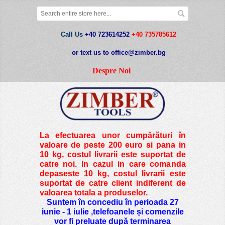
Call Us
+40 723614252
+40 735785612
or text us to office@zimber.bg
Despre Noi
La efectuarea unor cumpărături în
valoare de peste
200 euro si pana in
10 kg
, costul livrarii este suportat de
catre noi. In cazul in care comanda
depaseste 10 kg, costul livrarii este
suportat de catre client indiferent de
valoarea totala a produselor.
Suntem în concediu în perioada 27
iunie - 1 iulie ,telefoanele și comenzile
vor fi preluate după terminarea