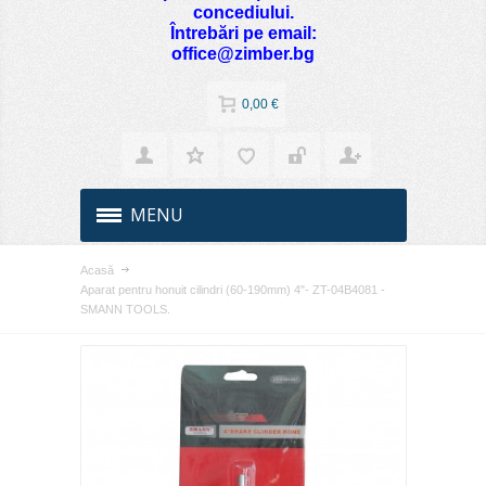
concediului.
Întrebări pe email:
office@zimber.bg
0,00 €
MENU
Acasă
Aparat pentru honuit cilindri (60-190mm) 4"- ZT-04B4081 -
SMANN TOOLS.