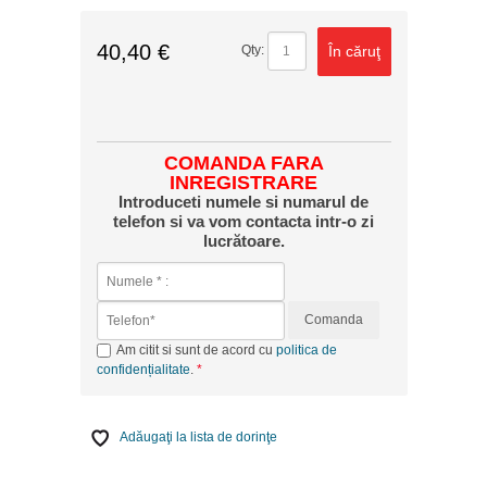
40,40 €
În căruţ
Qty:
COMANDA FARA
INREGISTRARE
Introduceti numele si numarul de
telefon si va vom contacta intr-o zi
lucrătoare.
Comanda
Am citit si sunt de acord cu
politica de
confidențialitate
.
Adăugaţi la lista de dorinţe