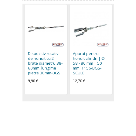
Dispozitiv
3 braţe Ø
mm. Bacur
Dispozitiv rotativ
Aparat pentru
mm-1157
de honuit cu 2
honuit cilindri | Ø
technic
brate diametru 38-
58 - 80 mm | 50
22,90 €
60mm, lungime
mm. 1156-BGS-
pietre 30mm-BGS
SCULE
9,90 €
12,70 €