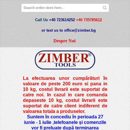
Call Us
+40 723614252
+40 735785612
or text us to office@zimber.bg
Despre Noi
La efectuarea unor cumpărături în
valoare de peste
200 euro si pana in
10 kg
, costul livrarii este suportat de
catre noi. In cazul in care comanda
depaseste 10 kg, costul livrarii este
suportat de catre client indiferent de
valoarea totala a produselor.
Suntem în concediu în perioada 27
iunie - 1 iulie ,telefoanele și comenzile
vor fi preluate după terminarea