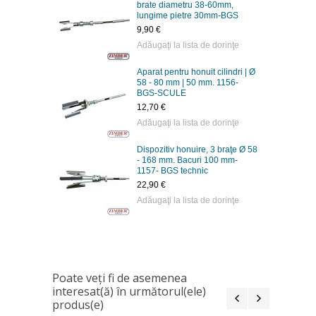
brate diametru 38-60mm,
lungime pietre 30mm-BGS
9,90 €
Adăugaţi la lista de dorinţe
Aparat pentru honuit cilindri | Ø
58 - 80 mm | 50 mm. 1156-
BGS-SCULE
12,70 €
Adăugaţi la lista de dorinţe
Dispozitiv honuire, 3 braţe Ø 58
- 168 mm. Bacuri 100 mm-
1157- BGS technic
22,90 €
Adăugaţi la lista de dorinţe
Poate veţi fi de asemenea
interesat(ă) în următorul(ele)
produs(e)