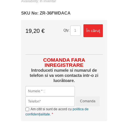
Availability:
În inventar
SKU No:
ZR-36FWDACA
19,20 €
În căruţ
Qty:
COMANDA FARA
INREGISTRARE
Introduceti numele si numarul de
telefon si va vom contacta intr-o zi
lucrătoare.
Comanda
Am citit si sunt de acord cu
politica de
confidențialitate
.