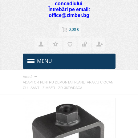
concediului.
Întrebări pe email:
office@zimber.bg
0,00 €
MENU
Acasă
ADAPTOR PENTRU DEMONTAT PLANETARA CU CIOCAN
CULISANT - ZIMBER - ZR-36FWDACA