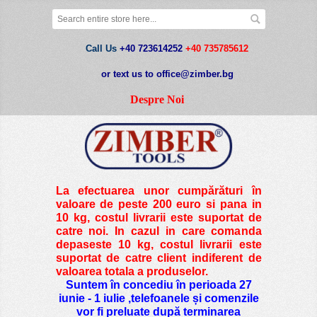
Call Us
+40 723614252
+40 735785612
or text us to office@zimber.bg
Despre Noi
La efectuarea unor cumpărături în
valoare de peste
200 euro si pana in
10 kg
, costul livrarii este suportat de
catre noi. In cazul in care comanda
depaseste 10 kg, costul livrarii este
suportat de catre client indiferent de
valoarea totala a produselor.
Suntem în concediu în perioada 27
iunie - 1 iulie ,telefoanele și comenzile
vor fi preluate după terminarea