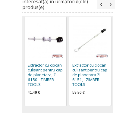
interesat(ă) în următorul(ele)
produs(e)
Extractor 
culisant 
de planet
Extractor cu ciocan
Extractor cu ciocan
36ICVJP -
culisant pentru cap
culisant pentru cap
TOOLS
de planetara, ZL-
de planetara ZL-
41,40 €
6150 - ZIMBER-
6151, - ZIMBER-
TOOLS
TOOLS
41,49 €
59,86 €