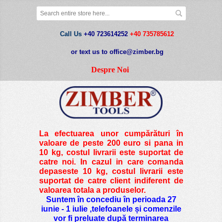
Call Us
+40 723614252
+40 735785612
or text us to office@zimber.bg
Despre Noi
La efectuarea unor cumpărături în
valoare de peste
200 euro si pana in
10 kg
, costul livrarii este suportat de
catre noi. In cazul in care comanda
depaseste 10 kg, costul livrarii este
suportat de catre client indiferent de
valoarea totala a produselor.
Suntem în concediu în perioada 27
iunie - 1 iulie ,telefoanele și comenzile
vor fi preluate după terminarea