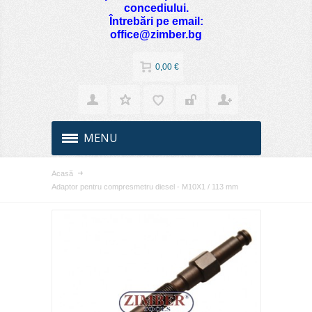
concediului.
Întrebări pe email:
office@zimber.bg
0,00 €
MENU
Acasă
Adaptor pentru compresmetru diesel - M10X1 / 113 mm