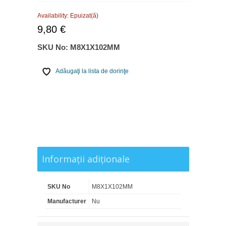
Availability:
Epuizat(ă)
9,80 €
SKU No:
M8X1X102MM
Adăugaţi la lista de dorinţe
Informaţii adiţionale
SKU No
M8X1X102MM
Manufacturer
Nu