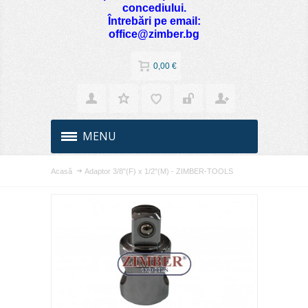
concediului.
Întrebări pe email:
office@zimber.bg
0,00 €
MENU
Acasă
Adaptor 3/8"(F) x 1/2"(M) - ZIMBER-TOOLS