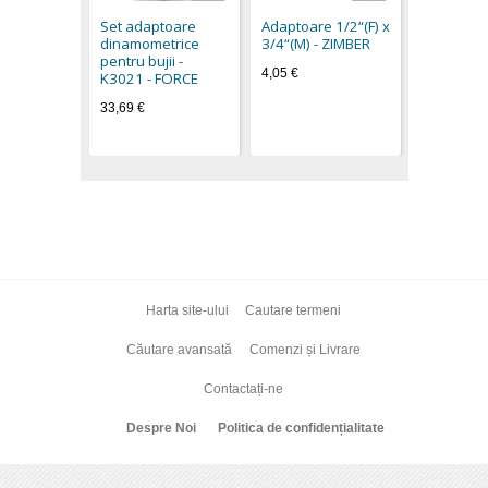
TOOLS
Set adaptoare
Adaptoare 1/2“(F) x
0,82 €
dinamometrice
3/4“(M) - ZIMBER
pentru bujii -
4,05 €
K3021 - FORCE
33,69 €
Harta site-ului
Cautare termeni
Căutare avansată
Comenzi și Livrare
Contactați-ne
Despre Noi
Politica de confidențialitate