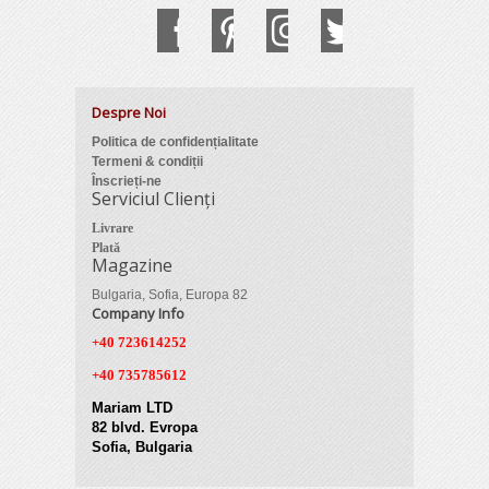
Despre Noi
Politica de confidențialitate
Termeni & condiții
Înscrieți-ne
Serviciul Clienți
Livrare
Plată
Magazine
Bulgaria, Sofia, Europa 82
Company Info
+40 723614252
+40 735785612
Mariam LTD
82 blvd. Evropa
Sofia, Bulgaria