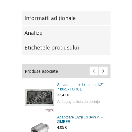
Informaţii adiţionale
Analize
Etichetele produsului
Produse asociate
Set adaptoare de impact 1/2" -
7 buc. - FORCE
33,42 €
Adăugaţi la lista de dorinţe
Adaptoare 1/2“(F) x 3/4“(M) -
ZIMBER
4,05 €