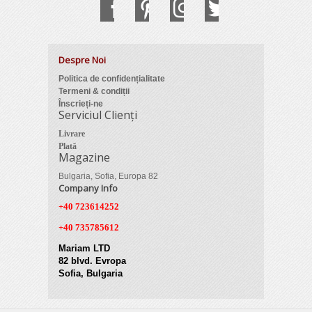
Despre Noi
Politica de confidențialitate
Termeni & condiții
Înscrieți-ne
Serviciul Clienți
Livrare
Plată
Magazine
Bulgaria, Sofia, Europa 82
Company Info
+40 723614252
+40 735785612
Mariam LTD
82 blvd. Evropa
Sofia, Bulgaria