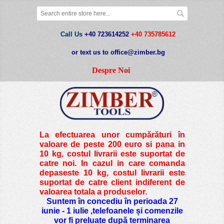
Call Us
+40 723614252
+40 735785612
or text us to office@zimber.bg
Despre Noi
La efectuarea unor cumpărături în
valoare de peste
200 euro si pana in
10 kg
, costul livrarii este suportat de
catre noi. In cazul in care comanda
depaseste 10 kg, costul livrarii este
suportat de catre client indiferent de
valoarea totala a produselor.
Suntem în concediu în perioada 27
iunie - 1 iulie ,telefoanele și comenzile
vor fi preluate după terminarea