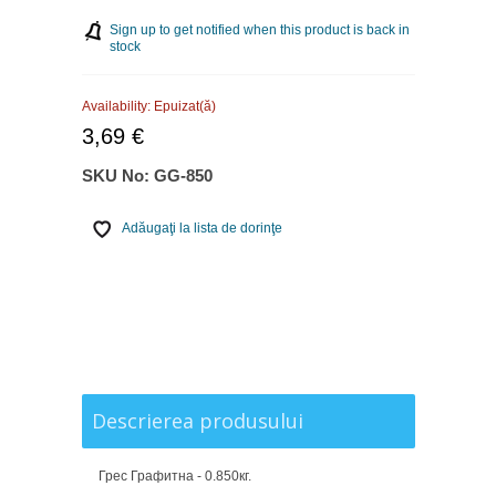
Sign up to get notified when this product is back in
stock
Availability:
Epuizat(ă)
3,69 €
SKU No:
GG-850
Adăugaţi la lista de dorinţe
Descrierea produsului
Грес Графитна - 0.850кг.