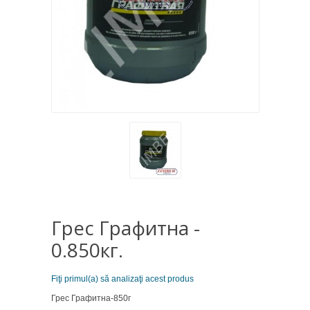
Грес Графитна -
0.850кг.
Fiţi primul(a) să analizaţi acest produs
Грес Графитна-850г