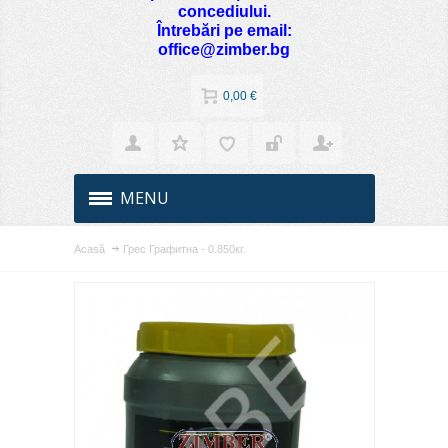
concediului.
Întrebări pe email:
office@zimber.bg
0,00 €
MENU
Acasă
Грес Графитна - 0.850кг.