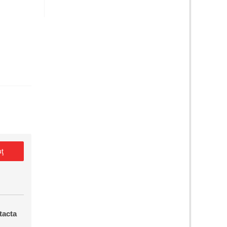
uţ
tacta