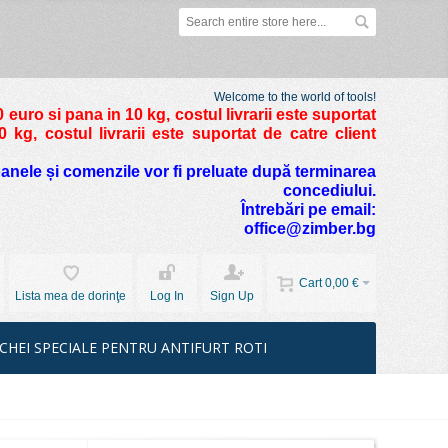
Welcome to the world of tools!
 euro si pana in 10 kg
, costul livrarii este suportat
kg, costul livrarii este suportat de catre client
foanele și comenzile vor fi preluate după terminarea
concediului.
Întrebări pe email:
office@zimber.bg
Cart
0,00 €
Lista mea de dorinţe
Log In
Sign Up
CHEI SPECIALE PENTRU ANTIFURT ROTI