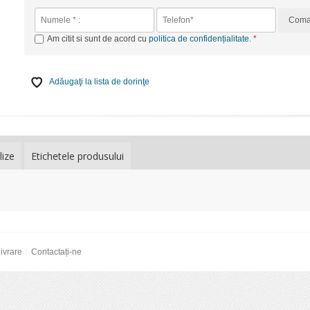
Com
Am citit si sunt de acord cu
politica de confidențialitate
.
Adăugaţi la lista de dorinţe
lize
Etichetele produsului
ivrare
Contactați-ne