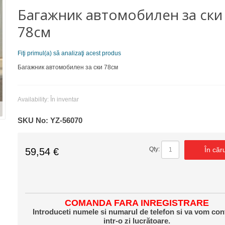
Багажник автомобилен за ски
78см
Fiţi primul(a) să analizaţi acest produs
Багажник автомобилен за ски 78см
Availability:
În inventar
SKU No:
YZ-56070
În căr
Qty:
59,54 €
COMANDA FARA INREGISTRARE
Introduceti numele si numarul de telefon si va vom con
intr-o zi lucrătoare.