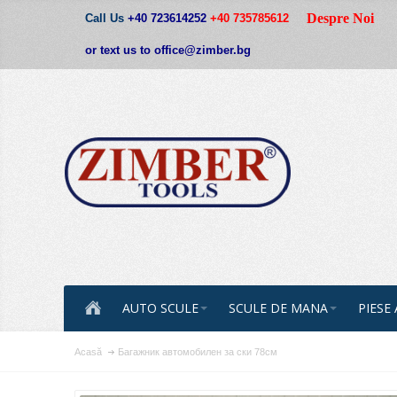
Despre Noi
Call Us
+40 723614252
+40 735785612
or text us to office@zimber.bg
AUTO SCULE
SCULE DE MANA
PIESE
Acasă
Багажник автомобилен за ски 78см