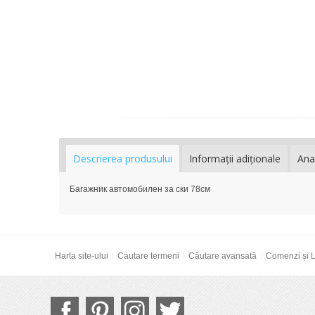
Descrierea produsului
Informaţii adiţionale
Ana
Багажник автомобилен за ски 78см
Harta site-ului
Cautare termeni
Căutare avansată
Comenzi și L