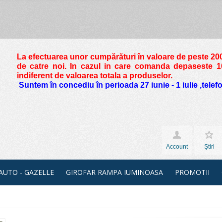
La efectuarea unor cumpărături în valoare de peste
200
de catre noi. In cazul in care comanda depaseste 10 
indiferent de valoarea totala a produselor.
Suntem în concediu în perioada 27 iunie - 1 iulie ,tele
Account
Știri
 AUTO - GAZELLE
GIROFAR RAMPA IUMINOASA
PROMOTII