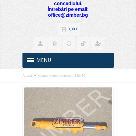
concediului.
Întrebări pe email:
office@zimber.bg
0,00 €
MENU
Acasă
Хидравличен цилиндър 520х50