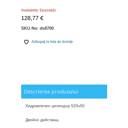
Availability:
Epuizat(ă)
128,77 €
SKU No:
ds8700
Adăugaţi la lista de dorinţe
Descrierea produsului
Хидравличен цилиндър 520х50
Двойно действащ