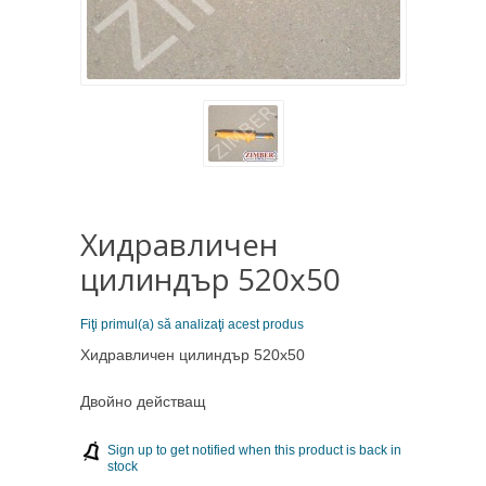
Хидравличен
цилиндър 520х50
Fiţi primul(a) să analizaţi acest produs
Хидравличен цилиндър 520х50
Двойно действащ
Sign up to get notified when this product is back in
stock