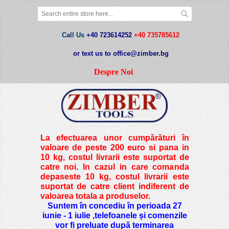
Call Us
+40 723614252
+40 735785612
or text us to office@zimber.bg
Despre Noi
La efectuarea unor cumpărături în
valoare de peste
200 euro si pana in
10 kg
, costul livrarii este suportat de
catre noi. In cazul in care comanda
depaseste 10 kg, costul livrarii este
suportat de catre client indiferent de
valoarea totala a produselor.
Suntem în concediu în perioada 27
iunie - 1 iulie ,telefoanele și comenzile
vor fi preluate după terminarea