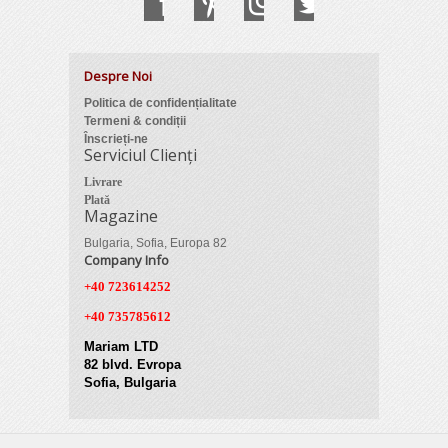
Despre Noi
Politica de confidențialitate
Termeni & condiții
Înscrieți-ne
Serviciul Clienți
Livrare
Plată
Magazine
Bulgaria, Sofia, Europa 82
Company Info
+40 723614252
+40 735785612
Mariam LTD
82 blvd. Evropa
Sofia, Bulgaria