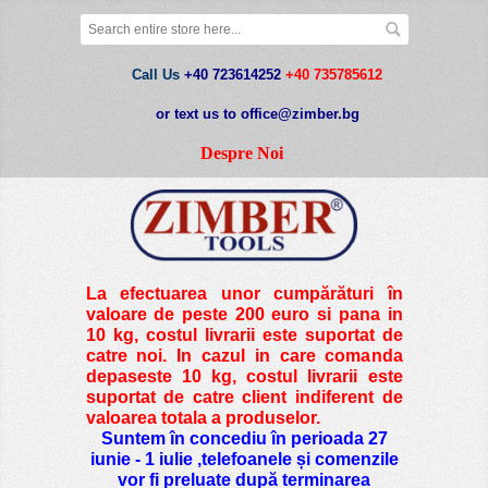
Call Us
+40 723614252
+40 735785612
or text us to office@zimber.bg
Despre Noi
La efectuarea unor cumpărături în
valoare de peste
200 euro si pana in
10 kg
, costul livrarii este suportat de
catre noi. In cazul in care comanda
depaseste 10 kg, costul livrarii este
suportat de catre client indiferent de
valoarea totala a produselor.
Suntem în concediu în perioada 27
iunie - 1 iulie ,telefoanele și comenzile
vor fi preluate după terminarea