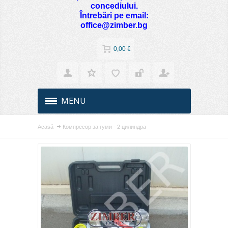
concediului.
Întrebări pe email:
office@zimber.bg
0,00 €
MENU
Acasă
Компресор за гуми - 2 цилиндра