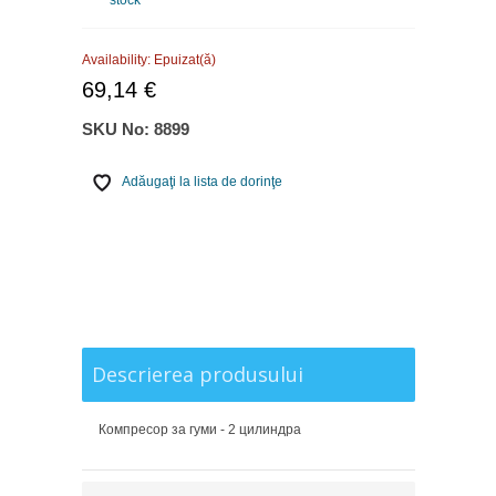
stock
Availability:
Epuizat(ă)
69,14 €
SKU No:
8899
Adăugaţi la lista de dorinţe
Descrierea produsului
Компресор за гуми - 2 цилиндра