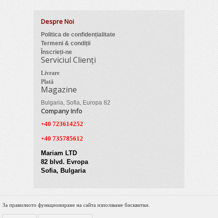
Despre Noi
Politica de confidențialitate
Termeni & condiții
Înscrieți-ne
Serviciul Clienți
Livrare
Plată
Magazine
Bulgaria, Sofia, Europa 82
Company Info
+40 723614252
+40 735785612
Mariam LTD
82 blvd. Evropa
Sofia, Bulgaria
За правилното функциониране на сайта използваме бисквитки.
© 2012 Zimber Tools. All Rights Reserved.