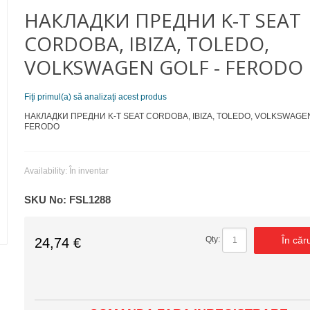
НАКЛАДКИ ПРЕДНИ K-T SEAT
CORDOBA, IBIZA, TOLEDO,
VOLKSWAGEN GOLF - FERODO
Fiţi primul(a) să analizaţi acest produs
НАКЛАДКИ ПРЕДНИ K-T SEAT CORDOBA, IBIZA, TOLEDO, VOLKSWAGEN
FERODO
Availability:
În inventar
SKU No:
FSL1288
În căr
Qty:
24,74 €