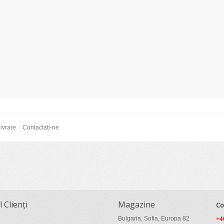
ivrare
Contactați-ne
l Clienți
Magazine
Co
Bulgaria, Sofia, Europa 82
+4