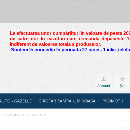
La efectuarea unor cumpărături în valoare de peste
200
de catre noi. In cazul in care comanda depaseste 10 
indiferent de valoarea totala a produselor.
Suntem în concediu în perioada 27 iunie - 1 iulie ,tele
Account
Știri
 AUTO - GAZELLE
GIROFAR RAMPA IUMINOASA
PROMOTII
 VOLKSWAGEN GOLF - FERODO