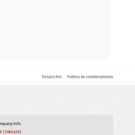
Despre Noi
Politica de confidențialitate
mpany Info
0 723614252