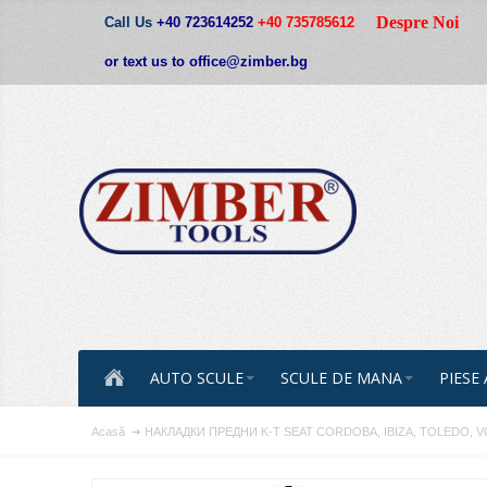
Despre Noi
Call Us
+40 723614252
+40 735785612
or text us to office@zimber.bg
AUTO SCULE
SCULE DE MANA
PIESE
Acasă
НАКЛАДКИ ПРЕДНИ K-T SEAT CORDOBA, IBIZA, TOLEDO,