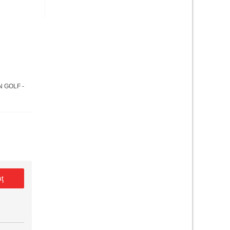
 GOLF -
uţ