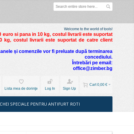
Welcome to the world of tools!
 euro si pana in 10 kg
, costul livrarii este suportat
kg, costul livrarii este suportat de catre client
foanele și comenzile vor fi preluate după terminarea
concediului.
Întrebări pe email:
office@zimber.bg
Cart
0,00 €
Lista mea de dorinţe
Log In
Sign Up
CHEI SPECIALE PENTRU ANTIFURT ROTI