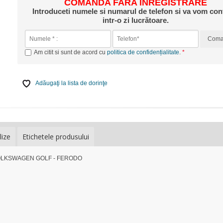
COMANDA FARA INREGISTRARE
Introduceti numele si numarul de telefon si va vom con
intr-o zi lucrătoare.
Com
Am citit si sunt de acord cu
politica de confidențialitate
.
Adăugaţi la lista de dorinţe
lize
Etichetele produsului
VOLKSWAGEN GOLF - FERODO